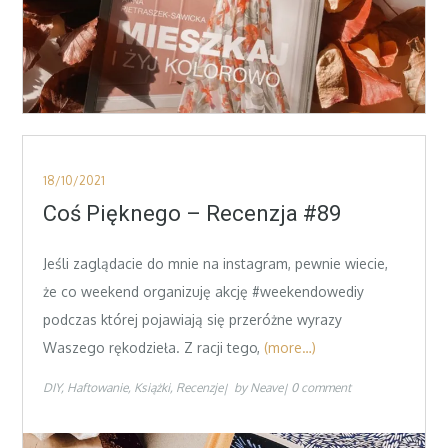
Posted
18/10/2021
on
Coś Pięknego – Recenzja #89
Jeśli zaglądacie do mnie na instagram, pewnie wiecie,
że co weekend organizuję akcję #weekendowediy
podczas której pojawiają się przeróżne wyrazy
Waszego rękodzieła. Z racji tego,
(more…)
DIY
Haftowanie
Książki
Recenzje
by
Neave
0 comment