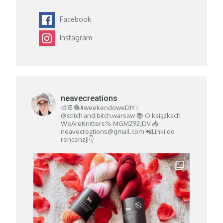
Facebook
Instagram
neavecreations
🎨📔🧶#weekendoweDIY i
@stitch.and.bitch.warsaw
📚 O książkach
WeAreKnitters% MGMZ92JDV
📥
neavecreations@gmail.com
📲Linki do
rencenzji👇