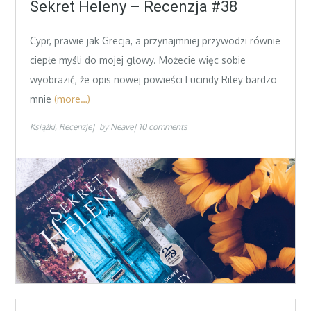
on
Sekret Heleny – Recenzja #38
Cypr, prawie jak Grecja, a przynajmniej przywodzi równie
ciepłe myśli do mojej głowy. Możecie więc sobie
wyobrazić, że opis nowej powieści Lucindy Riley bardzo
mnie
(more…)
Książki
Recenzje
by
Neave
10 comments