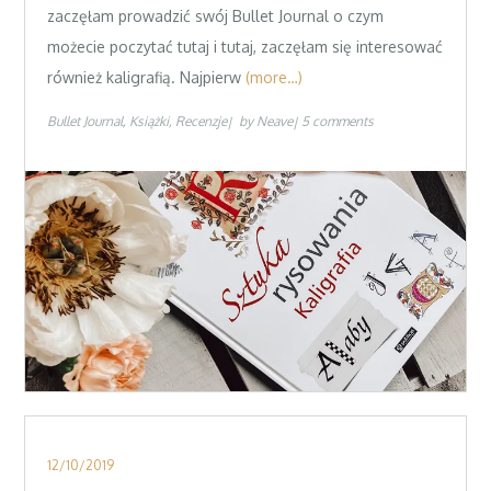
zaczęłam prowadzić swój Bullet Journal o czym
możecie poczytać tutaj i tutaj, zaczęłam się interesować
również kaligrafią. Najpierw
(more…)
Bullet Journal
Książki
Recenzje
by
Neave
5 comments
Posted
12/10/2019