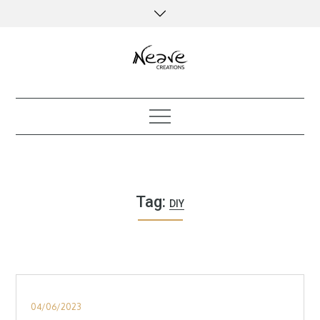
Skip
to
content
creative kind of life
Tag:
DIY
Posted
04/06/2023