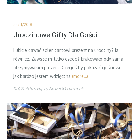
Posted
22/11/2018
on
Urodzinowe Gifty Dla Gości
Lubicie dawać solenizantowi prezent na urodziny? Ja
również. Zawsze mi tylko czegoś brakowało gdy sama
otrzymywałam prezent. Czegoś by pokazać gościowi
jak bardzo jestem wdzięczna
(more…)
DIY
Zrób to sam
by
Neave
84 comments