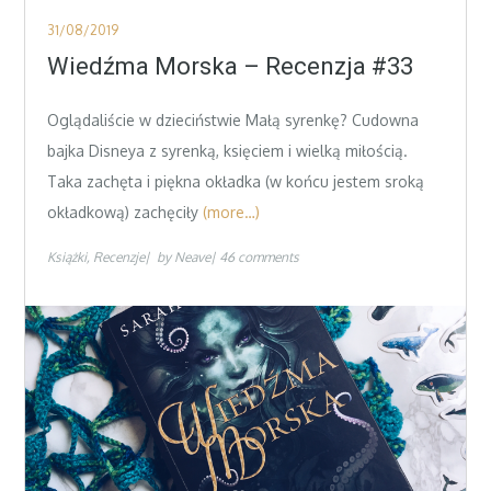
Posted
31/08/2019
on
Wiedźma Morska – Recenzja #33
Oglądaliście w dzieciństwie Małą syrenkę? Cudowna
bajka Disneya z syrenką, księciem i wielką miłością.
Taka zachęta i piękna okładka (w końcu jestem sroką
okładkową) zachęciły
(more…)
Książki
Recenzje
by
Neave
46 comments