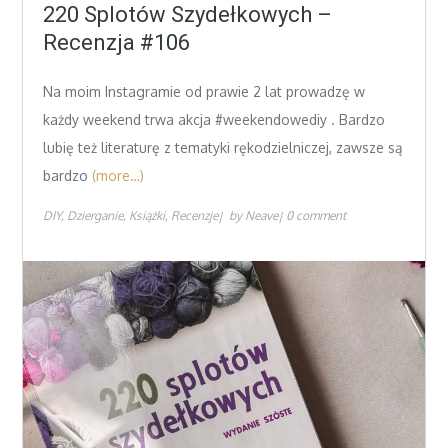
on
220 Splotów Szydełkowych –
Recenzja #106
Na moim Instagramie od prawie 2 lat prowadzę w
każdy weekend trwa akcja #weekendowediy . Bardzo
lubię też literaturę z tematyki rękodzielniczej, zawsze są
bardzo
(more…)
DIY
Dzierganie
Książki
Recenzje
by
Neave
0 comment