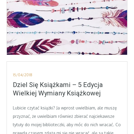
Posted
15/04/2018
on
Dziel Się Książkami – 5 Edycja
Wielkiej Wymiany Książkowej
Lubicie czytać książki? Ja wprost uwielbiam, ale muszę
przyznać, że uwielbiam również zbierać najciekawsze
tytuły do mojej biblioteczki, aby móc do nich wracać. Co
prawda czasem zdaża mi się nie wracać, alę są takie