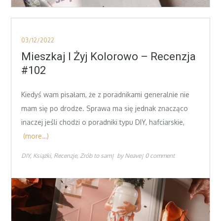
Posted
03/12/2022
on
Mieszkaj I Żyj Kolorowo – Recenzja
#102
Kiedyś wam pisałam, że z poradnikami generalnie nie
mam się po drodze. Sprawa ma się jednak znacząco
inaczej jeśli chodzi o poradniki typu DIY, hafciarskie,
(more…)
DIY
Książki
Recenzje
Zrób to sam
by
Neave
0 comment