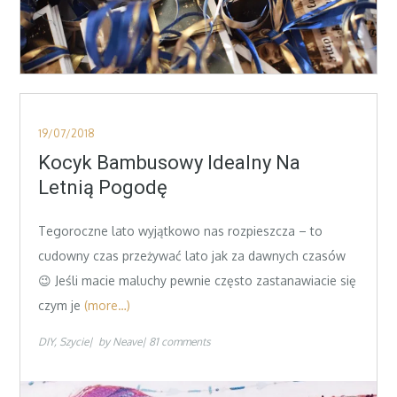
Posted
19/07/2018
on
Kocyk Bambusowy Idealny Na
Letnią Pogodę
Tegoroczne lato wyjątkowo nas rozpieszcza – to
cudowny czas przeżywać lato jak za dawnych czasów
😉 Jeśli macie maluchy pewnie często zastanawiacie się
czym je
(more…)
DIY
Szycie
by
Neave
81 comments