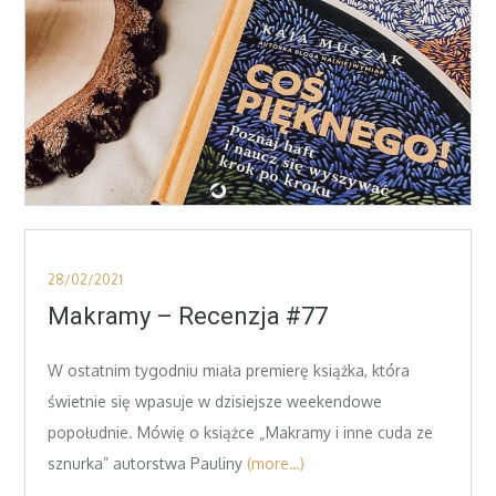
Posted
28/02/2021
on
Makramy – Recenzja #77
W ostatnim tygodniu miała premierę książka, która
świetnie się wpasuje w dzisiejsze weekendowe
popołudnie. Mówię o książce „Makramy i inne cuda ze
sznurka” autorstwa Pauliny
(more…)