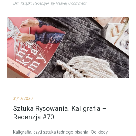
DIY
Książki
Recenzje
by
Neave
0 comment
Posted
31/10/2020
on
Sztuka Rysowania. Kaligrafia –
Recenzja #70
Kaligrafia, czyli sztuka ładnego pisania. Od kiedy