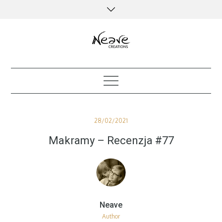
Skip
to
content
creative kind of life
Posted
28/02/2021
on
Makramy – Recenzja #77
Author