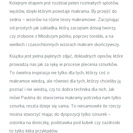
Kolejnym etapem jest rozdział pełen rozmaitych splotów,
węzłów, dzięki którym powstaje makrama. By przejść do
sedna – wzorów na różne teory makramowe. Zaczynając
od prostych jak zakładka, którą zaczęłam dzisiaj tworzy,
czy zrobione z Młodszym piórko, poprzez torebki, a na
wielkich i czasochłonnych wzorach makram skończywszy.
Książka jest pełna pięknych zdjęć, dokładnych opisów, które
prowadzą nas jak za rękę w procesie plecenia sznurków.
To świetna inspiracja nie tylko dla tych, którzy coś o
makramoe wiedzą, ale również dla tych, którzy chcieliby ją
poznać i nie wiedzą, czy to dobra technika dla nich. Jak
mówi Paulina do stworzenia makramy potrzeba nam tylko
sznurka, reszta dzieje się sama. To niesamowite ile rzeczy
można stworzyć mając do dyspozycji tylko sznurek –
osłonka na doniczkę, podstawka pod kubek czy zazdroski
to tylko kilka przykładów.