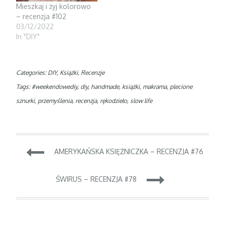
Mieszkaj i żyj kolorowo
– recenzja #102
03/12/2022
In "DIY"
Categories:
DIY
,
Książki
,
Recenzje
Tags:
#weekendowediy
,
diy
,
handmade
,
książki
,
makrama
,
plecione
sznurki
,
przemyślenia
,
recenzja
,
rękodzieło
,
slow life
Nawigacja
AMERYKAŃSKA KSIĘŻNICZKA – RECENZJA #76
wpisu
ŚWIRUS – RECENZJA #78