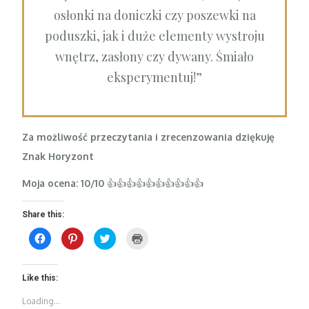
osłonki na doniczki czy poszewki na
poduszki, jak i duże elementy wystroju
wnętrz, zasłony czy dywany. Śmiało
eksperymentuj!”
Za możliwość przeczytania i zrecenzowania dziękuję
Znak Horyzont
Moja ocena: 10/10
👍👍👍👍👍👍👍👍👍👍
Share this:
C
C
C
C
l
l
l
l
i
i
i
i
c
c
c
c
k
k
k
k
t
t
t
t
Like this:
o
o
o
o
s
s
s
p
Loading...
h
h
h
r