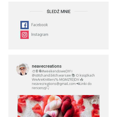
ŚLEDŹ MNIE
Facebook
Instagram
neavecreations
🎨📔🧶#weekendoweDIY i
@stitch.and.bitch.warsaw
📚 O książkach
WeAreKnitters% MGMZ92JDV
📥
neavecreations@gmail.com
📲Linki do
rencenzji👇