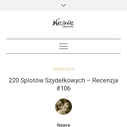
Skip
to
content
creative kind of life
Posted
04/06/2023
on
220 Splotów Szydełkowych – Recenzja
#106