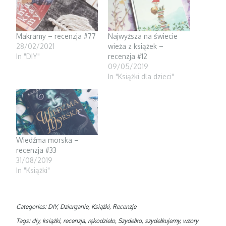
p
O
e
i
e
p
n
n
n
e
s
d
s
n
i
o
i
s
n
w
n
i
n
)
Makramy – recenzja #77
Najwyższa na świecie
n
n
e
e
n
w
28/02/2021
wieża z książek –
w
e
w
w
w
i
In "DIY"
recenzja #12
i
w
n
09/05/2019
n
i
d
d
n
o
In "Książki dla dzieci"
o
d
w
w
o
)
)
w
)
Wiedźma morska –
recenzja #33
31/08/2019
In "Książki"
Categories:
DIY
,
Dzierganie
,
Książki
,
Recenzje
Tags:
diy
,
książki
,
recenzja
,
rękodzieło
,
Szydełko
,
szydełkujemy
,
wzory