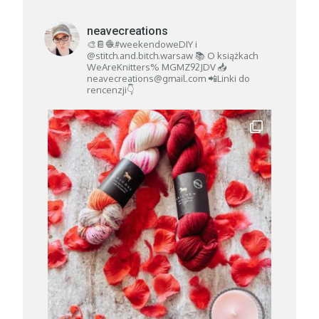
neavecreations
🎨📔🧶#weekendoweDIY i
@stitch.and.bitch.warsaw
📚 O książkach
WeAreKnitters% MGMZ92JDV
📥
neavecreations@gmail.com
📲Linki do
rencenzji👇