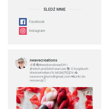
ŚLEDŹ MNIE
Facebook
Instagram
neavecreations
🎨📔🧶#weekendoweDIY i
@stitch.and.bitch.warsaw
📚 O książkach
WeAreKnitters% MGMZ92JDV
📥
neavecreations@gmail.com
📲Linki do
rencenzji👇