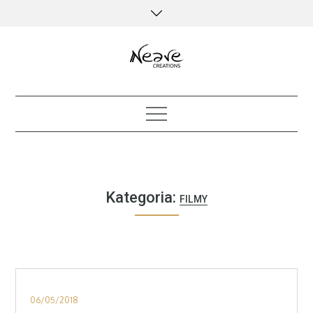
Skip
to
content
creative kind of life
Kategoria:
FILMY
Posted
06/05/2018