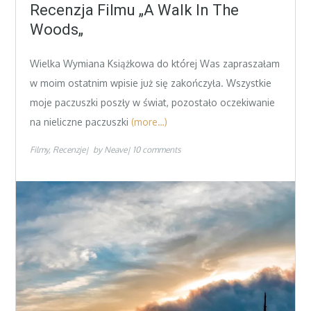
on
Recenzja Filmu „A Walk In The
Woods„
Wielka Wymiana Książkowa do której Was zapraszałam
w moim ostatnim wpisie już się zakończyła. Wszystkie
moje paczuszki poszły w świat, pozostało oczekiwanie
na nieliczne paczuszki
(more…)
Filmy
Recenzje
by
Neave
10 comments