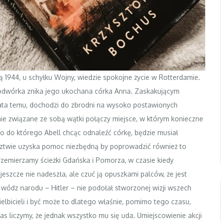
nią 1944, u schyłku Wojny, wiedzie spokojne życie w Rotterdamie.
odwórka znika jego ukochana córka Anna. Zaskakującym
lata temu, dochodzi do zbrodni na wysoko postawionych
ie związane ze sobą wątki połączy miejsce, w którym konieczne
to do którego Abell chcąc odnaleźć córkę, będzie musiał
edztwie uzyska pomoc niezbędną by poprowadzić również to
emierzamy ścieżki Gdańska i Pomorza, w czasie kiedy
eszcze nie nadeszła, ale czuć ją opuszkami palców, że jest
y wódz narodu – Hitler – nie podołał stworzonej wizji wszech
ielbicieli i być może to dlatego właśnie, pomimo tego czasu,
zas liczymy, że jednak wszystko mu się uda. Umiejscowienie akcji