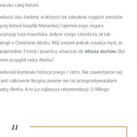
czku całej historii.
wiłości obu śledztw, w których nie zabraknie nagłych zwrotów
ącej historii bazyliki Mariackiej i tajemniczego zegara
ascynację loża masońska. Jedyne czego szkoda to, że tak
alogii o Christianie Abellu. Mój smutek jednak osładza myśl, że
ię poprzednie 3 tomy i powrócę wówczas do
Miasta duchów
. Być
omem przygód radcy Abella?
bicieli kryminału historycznego / retro. Nie zawiedziecie się!
 jest całkowicie fikcyjna, pewnie nie raz przegrzebywałabym
adcy Abella. A to już najlepsza rekomendacja 🙂 Miłego