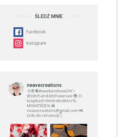
ŚLEDŹ MNIE
Facebook
Instagram
neavecreations
🎨📔🧶#weekendoweDIY i
@stitch.and.bitch.warsaw
📚 O
książkach
WeAreKnitters%
MGMZ92JDV
📥
neavecreations@gmail.com
📲
Linki do rencenzji👇