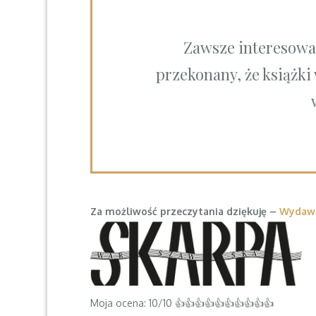
Zawsze interesował
przekonany, że książki 
Za możliwość przeczytania dziękuję –
Wydawn
Moja ocena: 10/10 👍👍👍👍👍👍👍👍👍👍