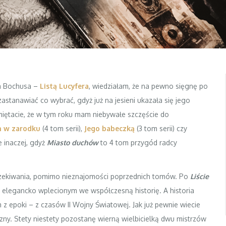
fa Bochusa –
Listą Lucyfera
, wiedziałam, że na pewno sięgnę po
astanawiać co wybrać, gdyż już na jesieni ukazała się jego
iętacie, że w tym roku mam niebywałe szczęście do
 w zarodku
(4 tom serii),
Jego babeczką
(3 tom serii) czy
e inaczej, gdyż
Miasto duchów
to 4 tom przygód radcy
czekiwania, pomimo nieznajomości poprzednich tomów. Po
Liście
elegancko wplecionym we współczesną historię. A historia
 z epoki – z czasów II Wojny Światowej. Jak już pewnie wiecie
yczny. Stety niestety pozostanę wierną wielbicielką dwu mistrzów