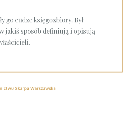
y go cudze księgozbiory. Był
w jakiś sposób definiują i opisują
właścicieli.
ictwu Skarpa Warszawska