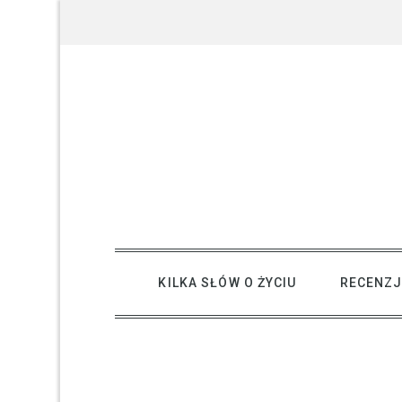
Skip
to
content
creative kind of life
KILKA SŁÓW O ŻYCIU
RECENZJ