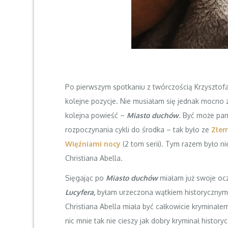
Po pierwszym spotkaniu z twórczością Krzyszto
kolejne pozycje. Nie musiałam się jednak mocno z
kolejna powieść –
Miasto duchów
. Być może pam
rozpoczynania cykli do środka – tak było ze
Złem
Więźniami nocy
(2 tom serii). Tym razem było ni
Christiana Abella.
Sięgając po
Miasto duchów
miałam już swoje o
Lucyfera,
byłam urzeczona wątkiem historycznym 
Christiana Abella miała być całkowicie kryminałem
nic mnie tak nie cieszy jak dobry kryminał histor