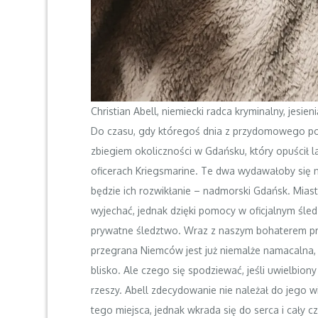
Christian Abell, niemiecki radca kryminalny, jesie
Do czasu, gdy któregoś dnia z przydomowego p
zbiegiem okoliczności w Gdańsku, który opuścił 
oficerach Kriegsmarine. Te dwa wydawałoby się n
będzie ich rozwikłanie – nadmorski Gdańsk. Mias
wyjechać, jednak dzięki pomocy w oficjalnym śl
prywatne śledztwo. Wraz z naszym bohaterem prz
przegrana Niemców jest już niemalże namacalna, j
blisko. Ale czego się spodziewać, jeśli uwielbion
rzeszy. Abell zdecydowanie nie należał do jego w
tego miejsca, jednak wkrada się do serca i cały c