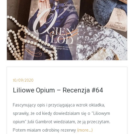
Posted
10/09/2020
on
Liliowe Opium – Recenzja #64
Fascynujący opis i przyciągająca wzrok okładka,
sprawiły, że od kiedy dowiedziałam się o “Liliowym
opium” Julii Gambrot wiedziałam, że ją przeczytam.
Potem miałam odrobinę rezerwy
(more…)