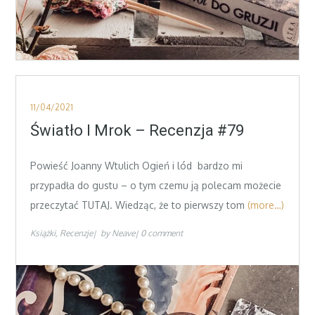
Posted
11/04/2021
on
Światło I Mrok – Recenzja #79
Powieść Joanny Wtulich Ogień i lód bardzo mi
przypadła do gustu – o tym czemu ją polecam możecie
przeczytać TUTAJ. Wiedząc, że to pierwszy tom
(more…)
Książki
Recenzje
by
Neave
0 comment