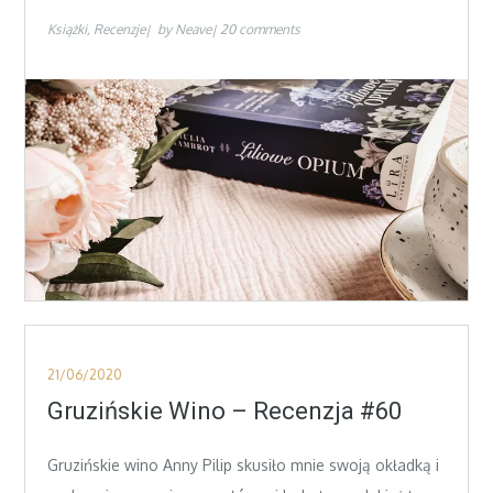
Książki
Recenzje
by
Neave
20 comments
Posted
21/06/2020
on
Gruzińskie Wino – Recenzja #60
Gruzińskie wino Anny Pilip skusiło mnie swoją okładką i