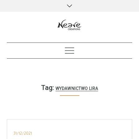
Skip
to
content
creative kind of life
Tag:
WYDAWNICTWO LIRA
Posted
31/12/2021