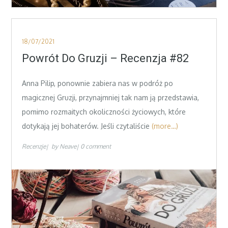
Posted
18/07/2021
on
Powrót Do Gruzji – Recenzja #82
Anna Pilip, ponownie zabiera nas w podróż po
magicznej Gruzji, przynajmniej tak nam ją przedstawia,
pomimo rozmaitych okoliczności życiowych, które
dotykają jej bohaterów. Jeśli czytaliście
(more…)
Recenzje
by
Neave
0 comment