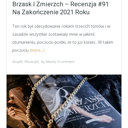
on
Brzask I Zmierzch – Recenzja #91
Na Zakończenie 2021 Roku
Ten rok był zdecydowanie rokiem trzecich tomów i w
zasadzie wszystkie zostawiały mnie w jakimś
otumanieniu, poczuciu pustki, że to już koniec. W takim
poczuciu
(more…)
Książki
Recenzje
by
Neave
0 comment