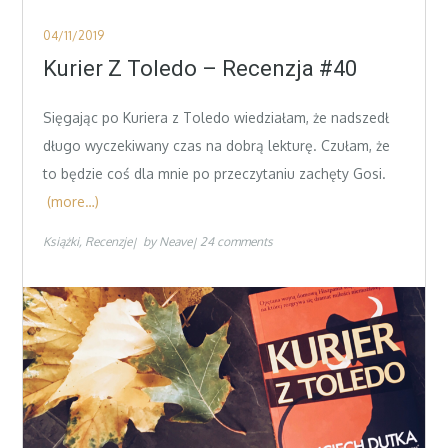
Posted
04/11/2019
on
Kurier Z Toledo – Recenzja #40
Sięgając po Kuriera z Toledo wiedziałam, że nadszedł
długo wyczekiwany czas na dobrą lekturę. Czułam, że
to będzie coś dla mnie po przeczytaniu zachęty Gosi.
(more…)
Książki
Recenzje
by
Neave
24 comments