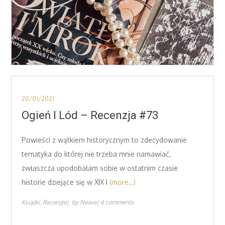
Posted
20/01/2021
on
Ogień I Lód – Recenzja #73
Powieści z wątkiem historycznym to zdecydowanie
tematyka do której nie trzeba mnie namawiać,
zwłaszcza upodobałam sobie w ostatnim czasie
historie dziejące się w XIX I
(more…)
Książki
Recenzje
by
Neave
6 comments