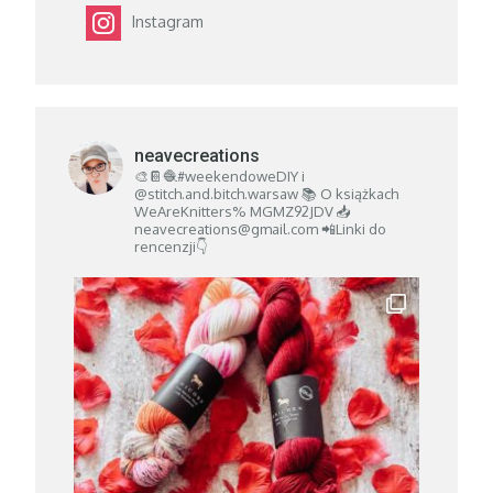
Instagram
neavecreations
🎨📔🧶#weekendoweDIY i
@stitch.and.bitch.warsaw
📚 O książkach
WeAreKnitters% MGMZ92JDV
📥
neavecreations@gmail.com
📲Linki do
rencenzji👇