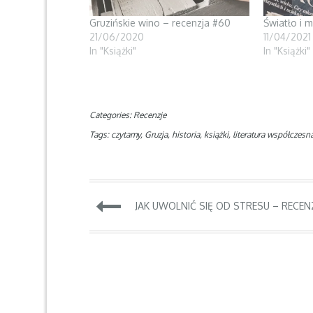
e
n
w
w
e
w
w
w
i
Gruzińskie wino – recenzja #60
Światło i 
i
w
n
21/06/2020
11/04/2021
n
i
d
d
n
o
In "Książki"
In "Książki"
o
d
w
w
o
)
)
w
)
Categories:
Recenzje
Tags:
czytamy
,
Gruzja
,
historia
,
książki
,
literatura współczesn
Nawigacja
JAK UWOLNIĆ SIĘ OD STRESU – RECENZ
wpisu