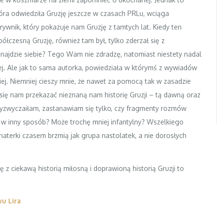
która odwiedziła Gruzję jeszcze w czasach PRLu, wciąga
erywnik, który pokazuje nam Gruzję z tamtych lat. Kiedy ten
ółczesną Gruzję, również tam był, tylko zderzał się z
najdzie siebie? Tego Wam nie zdradzę, natomiast niestety nadal
dziej. Ale jak to sama autorka, powiedziała w którymś z wywiadów
niej. Niemniej cieszy mnie, że nawet za pomocą tak w zasadzie
 się nam przekazać nieznaną nam historię Gruzji – tą dawną oraz
przyzwyczaiłam, zastanawiam się tylko, czy fragmenty rozmów
 w inny sposób? Może trochę mniej infantylny? Wszelkiego
haterki czasem brzmią jak grupa nastolatek, a nie dorosłych
 z ciekawą historią miłosną i doprawioną historią Gruzji to
u Lira