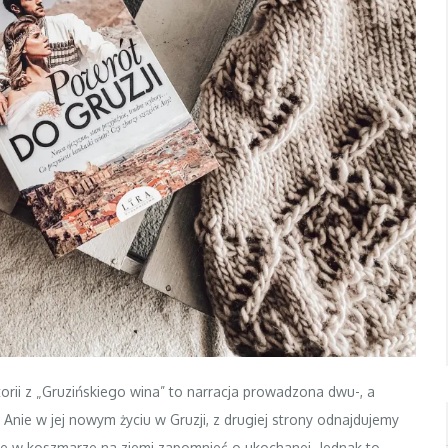
orii z „Gruzińskiego wina” to narracja prowadzona dwu-, a
Anie w jej nowym życiu w Gruzji, z drugiej strony odnajdujemy
je w koszmarze na ziemi zapomnieć o ukochanej. Jednak to