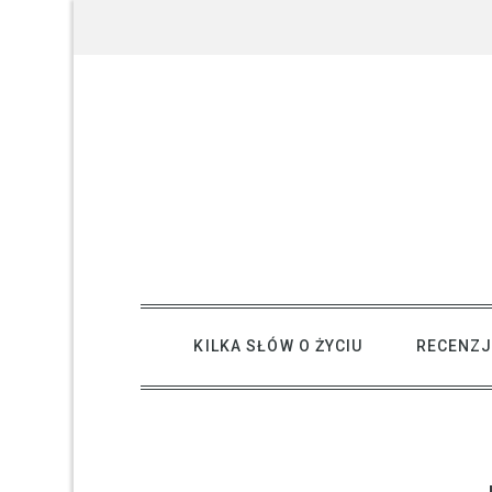
Skip
to
content
creative kind of life
KILKA SŁÓW O ŻYCIU
RECENZJ