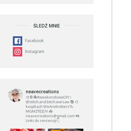
ŚLEDŹ MNIE
Facebook
Instagram
neavecreations
🎨📔🧶#weekendoweDIY i
@stitch.and.bitch.warsaw
📚 O
książkach
WeAreKnitters%
MGMZ92JDV
📥
neavecreations@gmail.com
📲
Linki do rencenzji👇