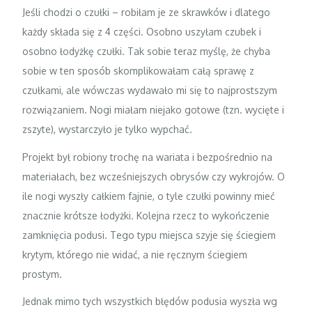
Jeśli chodzi o czułki – robiłam je ze skrawków i dlatego
każdy składa się z 4 części. Osobno uszyłam czubek i
osobno łodyżkę czułki. Tak sobie teraz myślę, że chyba
sobie w ten sposób skomplikowałam całą sprawę z
czułkami, ale wówczas wydawało mi się to najprostszym
rozwiązaniem. Nogi miałam niejako gotowe (tzn. wycięte i
zszyte), wystarczyło je tylko wypchać.
Projekt był robiony trochę na wariata i bezpośrednio na
materiałach, bez wcześniejszych obrysów czy wykrojów. O
ile nogi wyszły całkiem fajnie, o tyle czułki powinny mieć
znacznie krótsze łodyżki. Kolejna rzecz to wykończenie
zamknięcia podusi. Tego typu miejsca szyje się ściegiem
krytym, którego nie widać, a nie ręcznym ściegiem
prostym.
Jednak mimo tych wszystkich błędów podusia wyszła wg