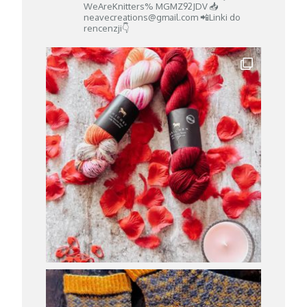
WeAreKnitters% MGMZ92JDV
📥
neavecreations@gmail.com
📲Linki do
rencenzji👇