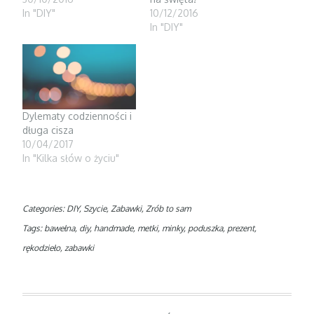
i
w
n
In "DIY"
10/12/2016
n
i
d
d
n
o
In "DIY"
o
d
w
w
o
)
)
w
)
Dylematy codzienności i
długa cisza
10/04/2017
In "Kilka słów o życiu"
Categories:
DIY
,
Szycie
,
Zabawki
,
Zrób to sam
Tags:
bawełna
,
diy
,
handmade
,
metki
,
minky
,
poduszka
,
prezent
,
rękodzieło
,
zabawki