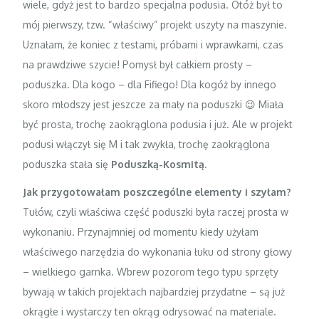
wiele, gdyż jest to bardzo specjalna podusia. Otóż był to
mój pierwszy, tzw. “właściwy” projekt uszyty na maszynie.
Uznałam, że koniec z testami, próbami i wprawkami, czas
na prawdziwe szycie! Pomysł był całkiem prosty –
poduszka. Dla kogo – dla Fifiego! Dla kogóż by innego
skoro młodszy jest jeszcze za mały na poduszki 😉 Miała
być prosta, trochę zaokrąglona podusia i już. Ale w projekt
podusi włączył się M i tak zwykła, trochę zaokrąglona
poduszka stała się
Poduszką-Kosmitą
.
Jak przygotowałam poszczególne elementy i szyłam?
Tułów, czyli właściwa część poduszki była raczej prosta w
wykonaniu. Przynajmniej od momentu kiedy użyłam
właściwego narzędzia do wykonania łuku od strony głowy
– wielkiego garnka. Wbrew pozorom tego typu sprzęty
bywają w takich projektach najbardziej przydatne – są już
okrągłe i wystarczy ten okrąg odrysować na materiale.