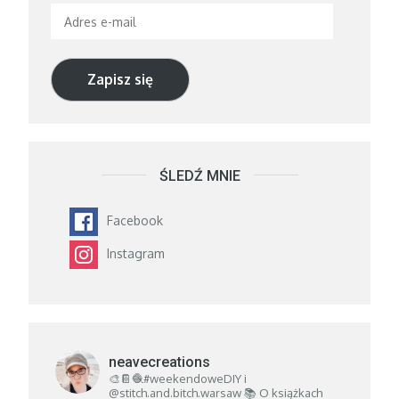
Adres
e-
mail
Zapisz się
ŚLEDŹ MNIE
Facebook
Instagram
neavecreations
🎨📔🧶#weekendoweDIY i
@stitch.and.bitch.warsaw
📚 O książkach