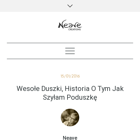
Skip
to
content
creative kind of life
Posted
15/01/2016
on
Wesołe Duszki, Historia O Tym Jak
Szyłam Poduszkę