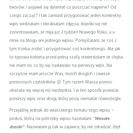
tworów. I pojawił się dylemat co puszczać najpierw? Od
czego zacząć? I tak zamiast przygotować jeden konkretny
wpis siedziałam i obrabiałam zdjęcia, dopóki się nie
zorientowałam, że mija już 2 tydzień Nowego Roku, a u
mnie na blogu ani jednego wpisu.
Pomyślałam, że coś z
tym trzeba zrobić i przygotować coś konkretnego. Ale jak
to typowa kobieta przed pełną szafą stwierdziłam że chyba
nie mam nic co by się nadawało na pierwszy wpis. Na
szczęście mam jeszcze Was, moich drogich i zawsze
pomocnych czytelników 😉 Tym razem Wasza pomoc
okazała się więcej niż niezbędna. I w ten sposób powstał
poniższy wpis oraz drugi, który piszę niemalże równolegle.
Przejdźmy jednak do właściwego tematu tego wpisu –
podusi, którą na potrzeby wpisu nazwałam
“Wesołe
duszki”
. Nazwałam ją tak w zajawce, by nie zdradzać zbyt