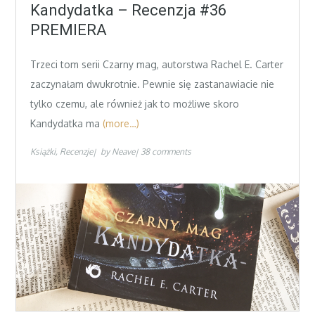
on
Kandydatka – Recenzja #36
PREMIERA
Trzeci tom serii Czarny mag, autorstwa Rachel E. Carter
zaczynałam dwukrotnie. Pewnie się zastanawiacie nie
tylko czemu, ale również jak to możliwe skoro
Kandydatka ma
(more…)
Książki
Recenzje
by
Neave
38 comments