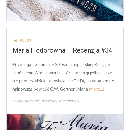
Posted
06/09/2019
on
Maria Fiodorowna – Recenzja #34
Pozostając w klimacie XIX-wiecznej carskiej Rosji, po
skończeniu Warszawianki (której recenzji jeśli jeszcze
nie przeczytaliście to wskakujcie TUTAJ), sięgnęłam po
najnowszą powieść C.W. Gortner „Maria
(more…)
Książki
Recenzje
by
Neave
36 comments