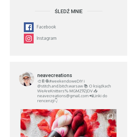
ŚLEDŹ MNIE
Facebook
Instagram
neavecreations
🎨📔🧶#weekendoweDIY i
@stitch.and.bitch.warsaw
📚 O książkach
WeAreKnitters% MGMZ92JDV
📥
neavecreations@gmail.com
📲Linki do
rencenzji👇