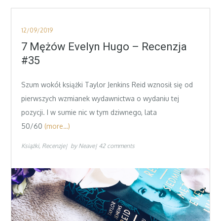
Posted
12/09/2019
on
7 Mężów Evelyn Hugo – Recenzja
#35
Szum wokół książki Taylor Jenkins Reid wznosił się od
pierwszych wzmianek wydawnictwa o wydaniu tej
pozycji. I w sumie nic w tym dziwnego, lata
50/60
(more…)
Książki
Recenzje
by
Neave
42 comments