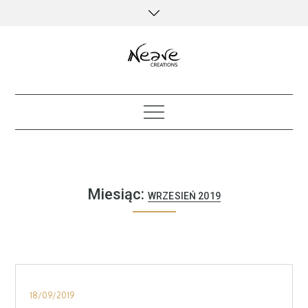
Skip
to
content
creative kind of life
Miesiąc:
WRZESIEŃ 2019
Posted
18/09/2019