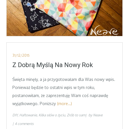
Posted
31/12/2015
on
Z Dobrą Myślą Na Nowy Rok
Święta minęły, a ja przygotowałam dla Was nowy wpis.
Ponieważ będzie to ostatni wpis w tym roku,
postanowiłam, że zaprezentuję Wam coś naprawdę
wyjątkowego. Poniższy
(more…)
DIY
Haftowanie
Kilka słów o życiu
Zrób to sam
by
Neave
4 comments