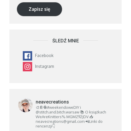
mail
Zapisz się
ŚLEDŹ MNIE
Facebook
Instagram
neavecreations
🎨📔🧶#weekendoweDIY i
@stitch.and.bitch.warsaw
📚 O książkach
WeAreKnitters% MGMZ92JDV
📥
neavecreations@gmail.com
📲Linki do
rencenzji👇