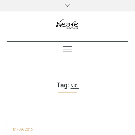
Skip
to
content
creative kind of life
Tag:
NICI
Posted
01/09/2016