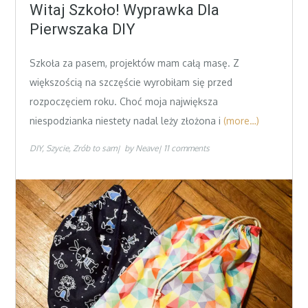
on
Witaj Szkoło! Wyprawka Dla
Pierwszaka DIY
Szkoła za pasem, projektów mam całą masę. Z
większością na szczęście wyrobiłam się przed
rozpoczęciem roku. Choć moja największa
niespodzianka niestety nadal leży złożona i
(more…)
DIY
Szycie
Zrób to sam
by
Neave
11 comments