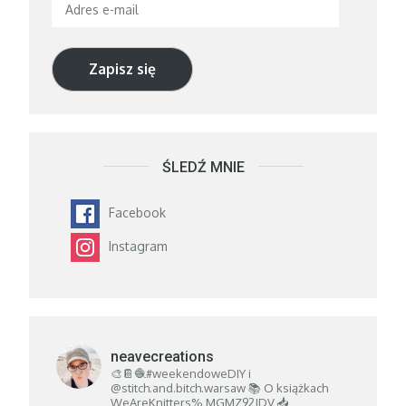
Adres
e-
mail
Zapisz się
ŚLEDŹ MNIE
Facebook
Instagram
neavecreations
🎨📔🧶#weekendoweDIY i
@stitch.and.bitch.warsaw
📚 O książkach
WeAreKnitters% MGMZ92JDV
📥