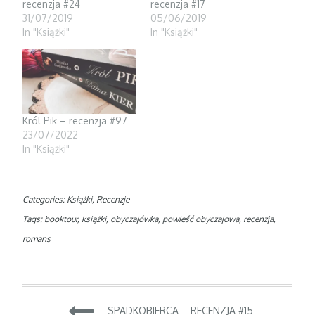
recenzja #24
recenzja #17
w
e
w
w
w
i
31/07/2019
05/06/2019
i
w
n
In "Książki"
In "Książki"
n
i
d
d
n
o
o
d
w
w
o
)
)
w
)
Król Pik – recenzja #97
23/07/2022
In "Książki"
Categories:
Książki
,
Recenzje
Tags:
booktour
,
książki
,
obyczajówka
,
powieść obyczajowa
,
recenzja
,
romans
Nawigacja
SPADKOBIERCA – RECENZJA #15