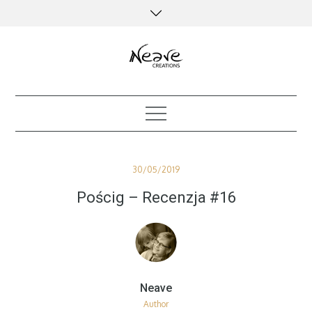
Skip
to
content
creative kind of life
Posted
30/05/2019
on
Pościg – Recenzja #16
Author