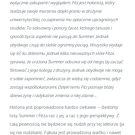
wyłącznie zakupami i wyglądem. Fitz jest hokeistą, który
realizuje swoje marzenia dzięki graniu w drużynie
uniwersyteckiej, co zapewnia mu opłacenie upragnionych
studiów. To seksowny i ponury facet, którego tatuaże i
sposób bycia zupełnie nie pasują do Summer. Jednak
obydwoje czują do siebie ogromny pociąg. Wszystko wydaje
się iść ku dobremu, jednak kilka nieuważnych słów Fitza
sprawia, że urażona Summer odsuwa się od niego, by zacząć
flirtować z jego kolegą z drużyny. Jednak obydwoje nie mogą
o sobie zapomnieć, zwłaszcza że widzą się codziennie, gdyż
zostają współlokatorami. Dzięki temu Fitz poznaje bliżej
dziewczynę i radykalnie zmienia o niej zdanie…
Historia jest poprowadzona bardzo ciekawie – śledzimy
losy Summer i Fitza raz z jej, a raz z jego perspektywy. Z
całą pewnością nie będziecie się nudzili przy tej lekturze (ja
się nie nudziłam). Fabuła jest prowadzona wartko i nawet