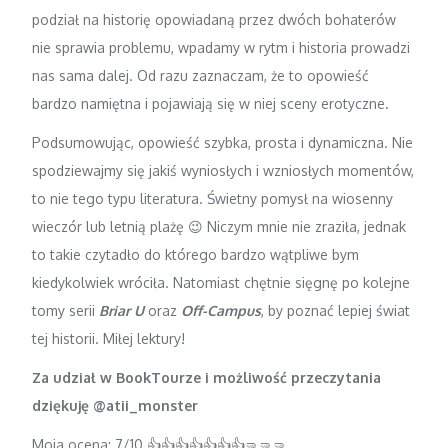
podział na historię opowiadaną przez dwóch bohaterów
nie sprawia problemu, wpadamy w rytm i historia prowadzi
nas sama dalej. Od razu zaznaczam, że to opowieść
bardzo namiętna i pojawiają się w niej sceny erotyczne.
Podsumowując, opowieść szybka, prosta i dynamiczna. Nie
spodziewajmy się jakiś wyniosłych i wzniosłych momentów,
to nie tego typu literatura. Świetny pomysł na wiosenny
wieczór lub letnią plażę 😉 Niczym mnie nie zraziła, jednak
to takie czytadło do którego bardzo wątpliwe bym
kiedykolwiek wróciła. Natomiast chętnie sięgnę po kolejne
tomy serii
Briar U
oraz
Off-Campus
, by poznać lepiej świat
tej historii. Miłej lektury!
Za udział w BookTourze i możliwość przeczytania
dziękuję
@atii_monster
Moja ocena: 7/10 👍👍👍👍👍👍👍🤜🤜🤜