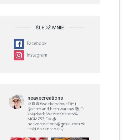
ŚLEDŹ MNIE
Facebook
Instagram
neavecreations
🎨📔🧶#weekendoweDIY i
@stitch.and.bitch.warsaw
📚 O
książkach
WeAreKnitters%
MGMZ92JDV
📥
neavecreations@gmail.com
📲
Linki do rencenzji👇