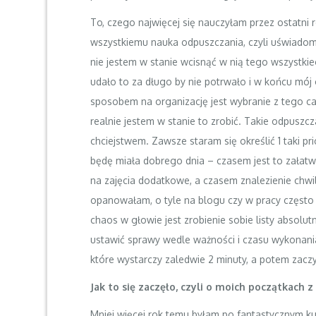
To, czego najwięcej się nauczyłam przez ostatni
wszystkiemu nauka odpuszczania, czyli uświadomie
nie jestem w stanie wcisnąć w nią tego wszystkieg
udało to za długo by nie potrwało i w końcu mój
sposobem na organizację jest wybranie z tego c
realnie jestem w stanie to zrobić. Takie odpuszcz
chciejstwem. Zawsze staram się określić 1 taki pri
będę miała dobrego dnia – czasem jest to załatwi
na zajęcia dodatkowe, a czasem znalezienie chwil
opanowałam, o tyle na blogu czy w pracy częst
chaos w głowie jest zrobienie sobie listy absolutn
ustawić sprawy wedle ważności i czasu wykonani
które wystarczy zaledwie 2 minuty, a potem zaczy
Jak to się zaczęło, czyli o moich początkach 
Mniej więcej rok temu byłam po fantastycznym k