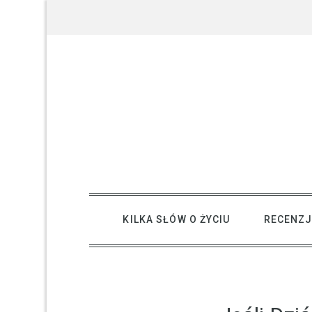
Skip
to
content
creative kind of life
KILKA SŁÓW O ŻYCIU
RECENZJ