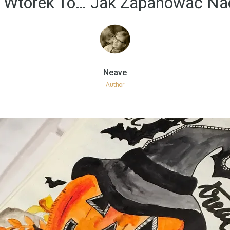
iś Wtorek To… Jak Zapanować N
Author