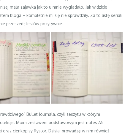
żej mała zajawka jak to u mnie wygladało. Jak widzicie
 bloga – kompletnie mi się nie sprawdziły. Za to listę seriali
ż nie przeszedł testów pozytywnie.
rawdziwego” Bullet Journala, czyli zeszytu w którym
 kolekcje. Moim zestawem podstawowym jest notes A5
i oraz cienkopisy Rystor. Dzisiaj prowadzę w nim również