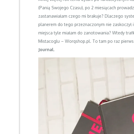
(
Panią Swojego Czasu
), po 2 miesiącach prowad
zastanawiałam czego mi brakuje? Dlaczego syst
planerem do tego przeznaczonym nie zaskoczył i
miejsca tyle miałam do zanotowania? Wtedy trafił
Mistacoglu –
Worqshop.pl
. To tam po raz pierw
Journal
.