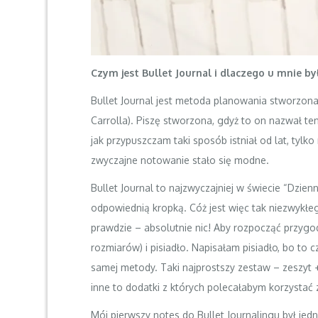
Czym jest Bullet Journal i dlaczego u mnie by
Bullet Journal
jest metoda planowania stworzona p
Carrolla). Piszę stworzona, gdyż to on nazwał t
jak przypuszczam taki sposób istniał od lat, tylko 
zwyczajne notowanie stało się modne.
Bullet Journal to najzwyczajniej w świecie “Dzie
odpowiednią kropką. Cóż jest więc tak niezwykł
prawdzie – absolutnie nic! Aby rozpocząć przyg
rozmiarów) i pisiadło. Napisałam pisiadło, bo to 
samej metody. Taki najprostszy zestaw – zeszyt 
inne to dodatki z których polecałabym korzystać
Mój pierwszy notes do Bullet Journalingu był jed