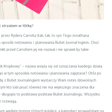
ł strzałem w 10tkę?
rzez Rydera Carrolla (tak, tak, to syn Tego Jonathana
en sposób notowania / planowania Bullet Journal’ingiem. Choć
nikt przed Carrollem jej nie nazwał i nie sprawił by takie
nnik Kropkowy” – nazwa wzięła się od oznaczania każdego działa
ego w tym sposobie notowania i planowania zapytacie? Otóż po
odę z Bullet Journalingiem wystarczy Wam notes (dowolnych
czym kto lubi pisać również nie ma większego znaczenia dla
+ długopis to podstawa podstaw Bullet Journalingu. Wszystko
 z rozwagą.
nym wielkim testem różnych kolekcji, a kalendarz prowadziłam na