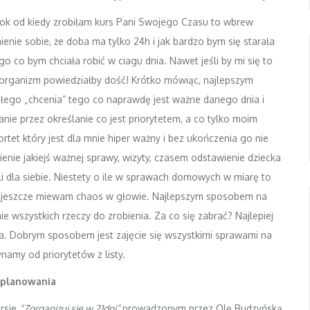
 rok od kiedy zrobiłam kurs Pani Swojego Czasu to wbrew
nie sobie, że doba ma tylko 24h i jak bardzo bym się starała
o co bym chciała robić w ciagu dnia. Nawet jeśli by mi się to
 organizm powiedziałby dość! Krótko mówiąc, najlepszym
ałego „chcenia” tego co naprawdę jest ważne danego dnia i
anie przez określanie co jest priorytetem, a co tylko moim
ortet który jest dla mnie hiper ważny i bez ukończenia go nie
enie jakiejś ważnej sprawy, wizyty, czasem odstawienie dziecka
i dla siebie. Niestety o ile w sprawach domowych w miarę to
o jeszcze miewam chaos w głowie. Najlepszym sposobem na
ie wszystkich rzeczy do zrobienia. Za co się zabrać? Najlepiej
a. Dobrym sposobem jest zajęcie się wszystkimi sprawami na
namy od priorytetów z listy.
z planowania
ursie
“Zorganizuj się w 21dni”
prowadzonym przez Olę Budzyńską