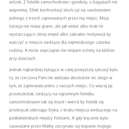
wózek, 2 foteliki samochodowe i gondolę, o bagażach nie
wspomnę. Efekt konfrontacji skończył się uwolnieniem
jednego z trzech zajmowanych przez nią miejsc. Moja
irytacja nie miała granic, ale jak widać albo brak mi
wystarczająco silnej emptii albo zabrakło motywacji by
walczyć o miejsce siedzące dla najmłodszego członka
rodziny. A może zwyczajnie nie miałam ochoty na kłótnie
przy dzieciach.
Jednak najbardziej irytujące w całej powyższej sytuacji było
to, że rzeczona Pani nie widziała absolutnie nic złego w
tym, że zajmowała jedno z naszych miejsc. Co więcej jej
przedszkolak, siedzący na ogromnym foteliku
samochodowym tak się kręcił i wiercił by fotelik się
przekręcał uderzając Eryka, z braku miejsca siedzącego na
podłokietnikach między fotelami. A gdy kręcenie było
zauważane przez Matkę zaczynało się kopanie mojego