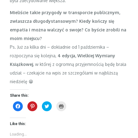
była zdecydowanie większa.
Mieliście takie przygody w transporcie publicznym,
zwłaszcza długodystansowym? Kiedy kończy się
empatia i można walczyć o swoje? Co byście zrobili na
moim miejscu?
Ps. Już za kilka dni – dokładnie od 1 października –
rozpoczyna się kolejna,
4 edycja, Wielkiej Wymiany
Książkowej
, w której z ogromną przyjemnością będę brała
udział – czekajcie na wpis ze szczegółami w najbliższą
niedzielę 😁
Share this:
C
C
C
C
l
l
l
l
i
i
i
i
c
c
c
c
k
k
k
k
t
t
t
t
Like this:
o
o
o
o
s
s
s
p
Loading...
h
h
h
r