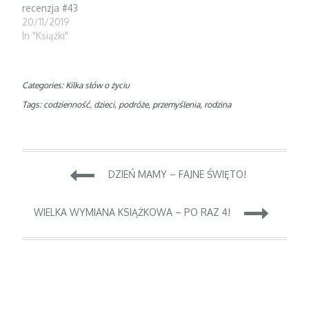
recenzja #43
20/11/2019
In "Książki"
Categories:
Kilka słów o życiu
Tags:
codzienność
,
dzieci
,
podróże
,
przemyślenia
,
rodzina
Nawigacja
DZIEŃ MAMY – FAJNE ŚWIĘTO!
wpisu
WIELKA WYMIANA KSIĄŻKOWA – PO RAZ 4!