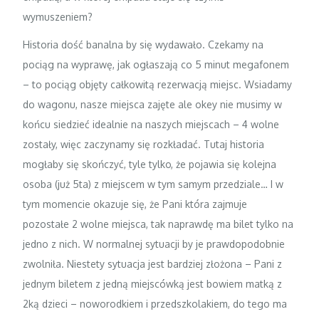
wymuszeniem?
Historia dość banalna by się wydawało. Czekamy na
pociąg na wyprawę, jak ogłaszają co 5 minut megafonem
– to pociąg objęty całkowitą rezerwacją miejsc. Wsiadamy
do wagonu, nasze miejsca zajęte ale okey nie musimy w
końcu siedzieć idealnie na naszych miejscach – 4 wolne
zostały, więc zaczynamy się rozkładać. Tutaj historia
mogłaby się skończyć, tyle tylko, że pojawia się kolejna
osoba (już 5ta) z miejscem w tym samym przedziale… I w
tym momencie okazuje się, że Pani która zajmuje
pozostałe 2 wolne miejsca, tak naprawdę ma bilet tylko na
jedno z nich. W normalnej sytuacji by je prawdopodobnie
zwolniła. Niestety sytuacja jest bardziej złożona – Pani z
jednym biletem z jedną miejscówką jest bowiem matką z
2ką dzieci – noworodkiem i przedszkolakiem, do tego ma