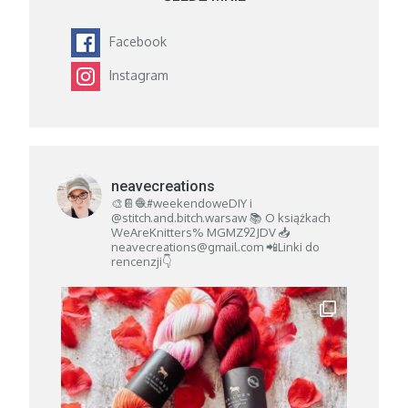
Facebook
Instagram
neavecreations
🎨📔🧶#weekendoweDIY i
@stitch.and.bitch.warsaw
📚 O książkach
WeAreKnitters% MGMZ92JDV
📥
neavecreations@gmail.com
📲Linki do
rencenzji👇