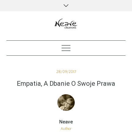
Skip
to
content
creative kind of life
Posted
28/09/2017
on
Empatia, A Dbanie O Swoje Prawa
Author