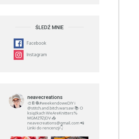
ŚLEDŹ MNIE
Facebook
Instagram
neavecreations
🎨📔🧶#weekendoweDIY i
@stitch.and.bitch.warsaw
📚 O
książkach
WeAreKnitters%
MGMZ92JDV
📥
neavecreations@gmail.com
📲
Linki do rencenzji👇