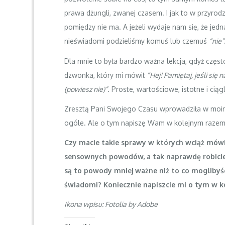
prawa dżungli, zwanej czasem. I jak to w przyrodzie
pomiędzy nie ma. A jeżeli wydaje nam się, że jed
nieświadomi podzieliśmy komuś lub czemuś
“nie”
Dla mnie to była bardzo ważna lekcja, gdyż częs
dzwonka, który mi mówił
“Hej! Pamiętaj, jeśli się
(powiesz nie)”
. Proste, wartościowe, istotne i cią
Zresztą Pani Swojego Czasu wprowadziła w moim 
ogóle. Ale o tym napiszę Wam w kolejnym razem 
Czy macie takie sprawy w których wciąż mówi
sensownych powodów, a tak naprawdę robicie 
są to powody mniej ważne niż to co moglibyści
świadomi? Koniecznie napiszcie mi o tym w k
Ikona wpisu:
Fotolia
by Adobe