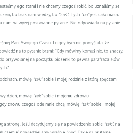
esteśmy egoistami i nie chcemy czegoś robić, bo uznaliśmy, że
ęczeni, bo brak nam wiedzy, bo
“coś”
. Tych
“bo”
jest cała masa.
 nam na wyżej postawione pytanie. Nie odpowiada na pytanie
niej Pani Swojego Czasu. I nigdy bym nie pomyślała, że
powiedź na to pytanie brzmi: “Gdy mówimy komuś nie, to znaczy,
do przywołanej na początku piosenki to pewna parafraza słów
nych?
godzinach, mówię
“tak”
sobie i mojej rodzinie z którą spędzam
owy dzień, mówię
“tak”
sobie i mojemu zdrowiu
gdy znowu czegoś ode mnie chcą, mówię
“tak”
sobie i mojej
uga stronę. Jeśli decydujemy się na powiedzenie sobie
“tak”
, na
ub czemuś powiedzieliśmy właśnie
“nie”
. Takie są brutalne