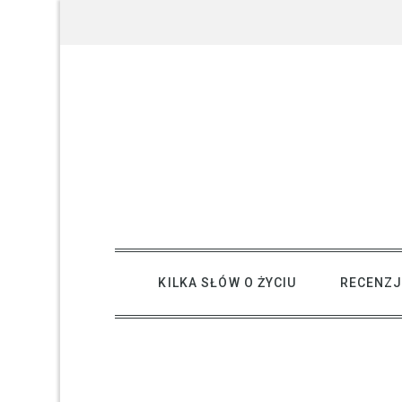
Skip
to
content
creative kind of life
KILKA SŁÓW O ŻYCIU
RECENZJ