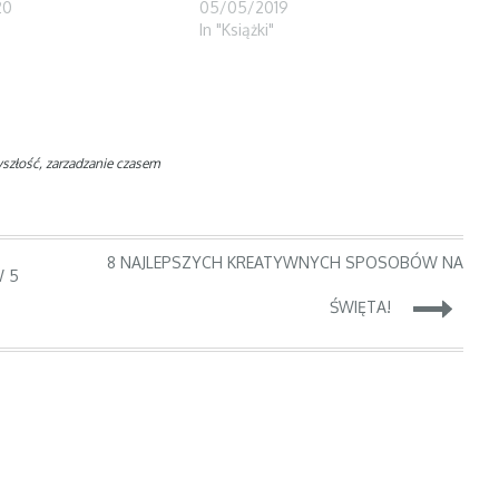
20
05/05/2019
In "Książki"
yszłość
,
zarzadzanie czasem
8 NAJLEPSZYCH KREATYWNYCH SPOSOBÓW NA
W 5
ŚWIĘTA!