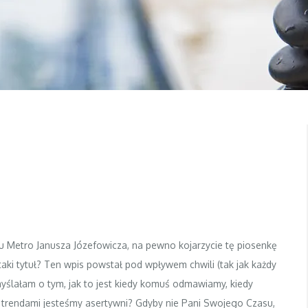
calu Metro Janusza Józefowicza, na pewno kojarzycie tę piosenkę
ki tytuł? Ten wpis powstał pod wpływem chwili (tak jak każdy
 myślałam o tym, jak to jest kiedy komuś odmawiamy, kiedy
 trendami jesteśmy asertywni?
Gdyby nie
Pani Swojego Czasu
,