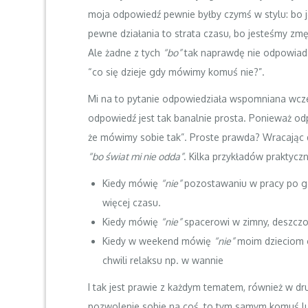
moja odpowiedź pewnie byłby czymś w stylu: bo j
pewne działania to strata czasu, bo jesteśmy zm
Ale żadne z tych
“bo”
tak naprawdę nie odpowiada
“co się dzieje gdy mówimy komuś nie?”.
Mi na to pytanie odpowiedziała wspomniana wcześ
odpowiedź jest tak banalnie prosta. Ponieważ od
że mówimy sobie tak”. Proste prawda? Wracając 
“bo świat mi nie odda”
. Kilka przykładów praktycz
Kiedy mówię
“nie”
pozostawaniu w pracy po 
więcej czasu.
Kiedy mówię
“nie”
spacerowi w zimny, deszcz
Kiedy w weekend mówię
“nie”
moim dzieciom 
chwili relaksu np. w wannie
I tak jest prawie z każdym tematem, również w dr
pozwolenie sobie na coś, to tym samym komuś l