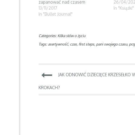
zapanować nad czasem
26/04/20
n
i
d
d
n
o
13/11/2017
In "Książki"
o
d
w
w
o
)
In "Bullet Journal"
)
w
)
Categories:
Kilka słów o życiu
Tags:
asertywność
,
czas
,
first steps
,
pani swojego czasu
,
prz
Nawigacja
JAK ODNOWIĆ DZIECIĘCE KRZESEŁKO 
wpisu
KROKACH?