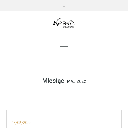
Skip
to
content
creative kind of life
Miesiąc:
MAJ 2022
Posted
16/05/2022