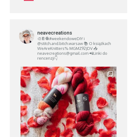
neavecreations
🎨📔🧶#weekendoweDIY i
@stitch.and.bitch.warsaw
📚 O książkach
WeAreKnitters% MGMZ92JDV
📥
neavecreations@gmail.com
📲Linki do
rencenzji👇