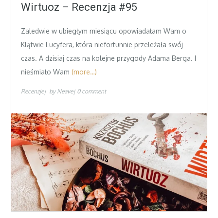
on
Wirtuoz – Recenzja #95
Zaledwie w ubiegłym miesiącu opowiadałam Wam o
Klątwie Lucyfera, która niefortunnie przeleżała swój
czas. A dzisiaj czas na kolejne przygody Adama Berga. I
nieśmiało Wam
(more…)
Recenzje
by
Neave
0 comment