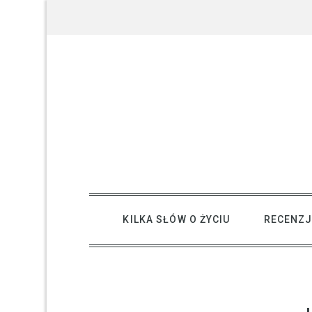
Skip
to
content
creative kind of life
KILKA SŁÓW O ŻYCIU
RECENZJ