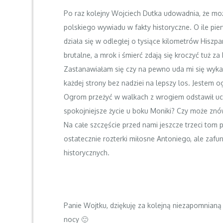
Po raz kolejny Wojciech Dutka udowadnia, że moż
polskiego wywiadu w fakty historyczne. O ile pier
działa się w odległej o tysiące kilometrów Hiszpa
brutalne, a mrok i śmierć zdają się kroczyć tuż 
Zastanawiałam się czy na pewno uda mi się wykar
każdej strony bez nadziei na lepszy los. Jestem 
Ogrom przeżyć w walkach z wrogiem odstawił ucz
spokojniejsze życie u boku Moniki? Czy może znó
Na całe szczęście przed nami jeszcze trzeci tom 
ostatecznie rozterki miłosne Antoniego, ale zafu
historycznych.
Panie Wojtku, dziękuję za kolejną niezapomnianą
nocy 🙂