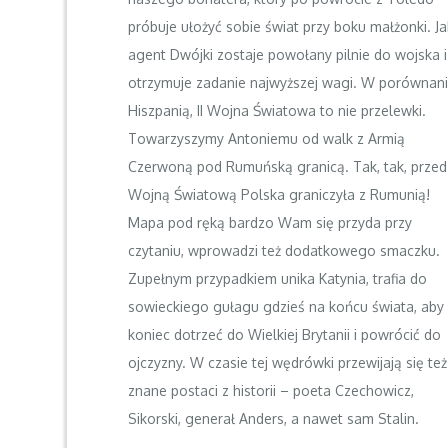
próbuje ułożyć sobie świat przy boku małżonki. J
agent Dwójki zostaje powołany pilnie do wojska i
otrzymuje zadanie najwyższej wagi. W porównani
Hiszpanią, II Wojna Światowa to nie przelewki.
Towarzyszymy Antoniemu od walk z Armią
Czerwoną pod Rumuńską granicą. Tak, tak, przed 
Wojną Światową Polska graniczyła z Rumunią!
Mapa pod ręką bardzo Wam się przyda przy
czytaniu, wprowadzi też dodatkowego smaczku.
Zupełnym przypadkiem unika Katynia, trafia do
sowieckiego gułagu gdzieś na końcu świata, aby
koniec dotrzeć do Wielkiej Brytanii i powrócić do
ojczyzny. W czasie tej wędrówki przewijają się też
znane postaci z historii – poeta Czechowicz,
Sikorski, generał Anders, a nawet sam Stalin.