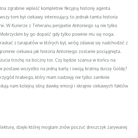
na zgrabnie wpleść kompletnie fikcyjną historię agenta
wszy tom był ciekawy, interesujący, to jednak tamta historia
nii. W Kurierze z Teheranu perypetie Antoniego są nie tylko
za Mokrzyckim by go dopaść gdy tylko powinie mu się noga.
askać z tarapatów w których był, wróg zdawał się nadchodzić z
ogromnie ciekawa jak historia Antoniego zostanie pociągnięta.
ucia trochę na boczny tor. Czy będzie szansa w końcu na
w postawi wszystko na jedną kartę i swoją bratnią duszę Goldę?
przygód hrabiego, który mam nadzieję nie tylko zamknie
ndują nam kolejną silną dawkę emocji i skrajnie ciekawych faktów
 lekturę, dzięki której mogłam znów poczuć dreszczyk zarywanej