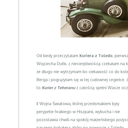
Od kiedy przeczytałam
Kuriera z Toledo
, pierw
Wojciecha Dutki, z niecierpliwością czekałam na 
że długo nie wytrzymam bo ciekawość co do kole
Berga i pogrążyłam się w tej cudownej cegiełce. Je
to
Kurier z Teheranu
z całością spełni Wasze ocz
II Wojna Światowa, której przedsmakiem były
perypetie hrabiego w Hiszpanii, wybucha i nie
pozostawia chwili na spokój małżeńskiego pożyci
naszego bohatera, który po powrocie z Toledo