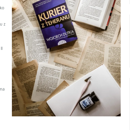
ako
u z
II
 na