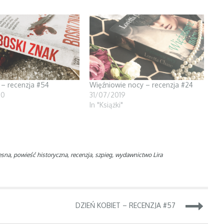
 – recenzja #54
Więźniowie nocy – recenzja #24
20
31/07/2019
In "Książki"
esna
,
powieść historyczna
,
recenzja
,
szpieg
,
wydawnictwo Lira
DZIEŃ KOBIET – RECENZJA #57