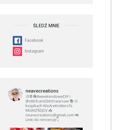
ŚLEDŹ MNIE
Facebook
Instagram
neavecreations
🎨📔🧶#weekendoweDIY i
@stitch.and.bitch.warsaw
📚 O
książkach
WeAreKnitters%
MGMZ92JDV
📥
neavecreations@gmail.com
📲
Linki do rencenzji👇