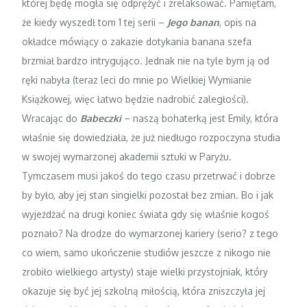
której będę mogła się odprężyć i zrelaksować. Pamiętam,
że kiedy wyszedł tom 1 tej serii –
Jego banan
, opis na
okładce mówiący o zakazie dotykania banana szefa
brzmiał bardzo intrygująco. Jednak nie na tyle bym ją od
ręki nabyła (teraz leci do mnie po Wielkiej Wymianie
Książkowej, więc łatwo będzie nadrobić zaległości).
Wracając do
Babeczki
– naszą bohaterką jest Emily, która
właśnie się dowiedziała, że już niedługo rozpoczyna studia
w swojej wymarzonej akademii sztuki w Paryżu.
Tymczasem musi jakoś do tego czasu przetrwać i dobrze
by było, aby jej stan singielki pozostał bez zmian. Bo i jak
wyjeżdżać na drugi koniec świata gdy się właśnie kogoś
poznało? Na drodze do wymarzonej kariery (serio? z tego
co wiem, samo ukończenie studiów jeszcze z nikogo nie
zrobiło wielkiego artysty) staje wielki przystojniak, który
okazuje się być jej szkolną miłością, która zniszczyła jej