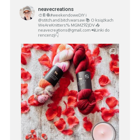
neavecreations
🎨📔🧶#weekendoweDIY i
@stitch.and.bitch.warsaw
📚 O książkach
WeAreKnitters% MGMZ92JDV
📥
neavecreations@gmail.com
📲Linki do
rencenzji👇