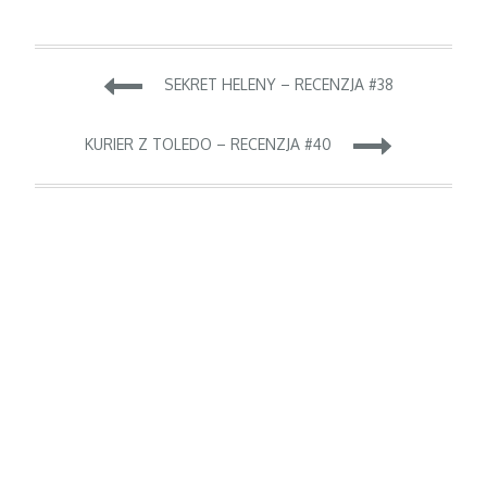
Nawigacja
SEKRET HELENY – RECENZJA #38
wpisu
KURIER Z TOLEDO – RECENZJA #40