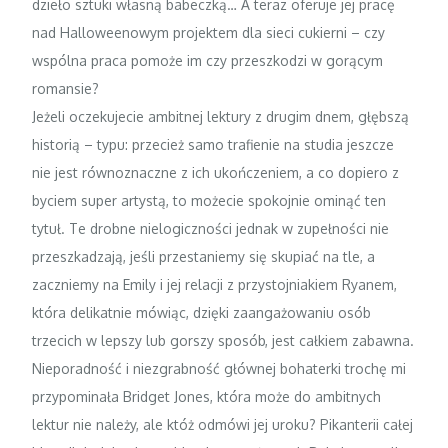
dzieło sztuki własną babeczką… A teraz oferuje jej pracę
nad Halloweenowym projektem dla sieci cukierni – czy
wspólna praca pomoże im czy przeszkodzi w gorącym
romansie?
Jeżeli oczekujecie ambitnej lektury z drugim dnem, głębszą
historią – typu: przecież samo trafienie na studia jeszcze
nie jest równoznaczne z ich ukończeniem, a co dopiero z
byciem super artystą, to możecie spokojnie ominąć ten
tytuł. Te drobne nielogiczności jednak w zupełności nie
przeszkadzają, jeśli przestaniemy się skupiać na tle, a
zaczniemy na Emily i jej relacji z przystojniakiem Ryanem,
która delikatnie mówiąc, dzięki zaangażowaniu osób
trzecich w lepszy lub gorszy sposób, jest całkiem zabawna.
Nieporadność i niezgrabność głównej bohaterki trochę mi
przypominała Bridget Jones, która może do ambitnych
lektur nie należy, ale któż odmówi jej uroku? Pikanterii całej