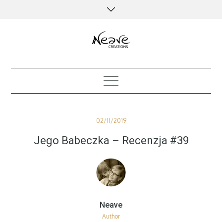
Skip
to
content
creative kind of life
Posted
02/11/2019
on
Jego Babeczka – Recenzja #39
Author