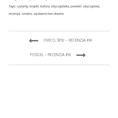
Tags:
czytamy
,
książki
,
kultura
,
obyczajówka
,
powieść obyczajowa
,
recenzja
,
romans
,
wydawnictwo dreams
Nawigacja
OWCO, ŚPIJ! – RECENZJA #14
wpisu
POŚCIG – RECENZJA #16