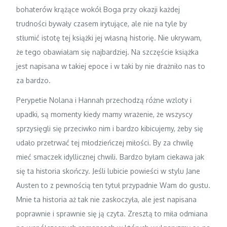
bohaterów krążące wokół Boga przy okazji każdej
trudności bywały czasem irytujące, ale nie na tyle by
stłumić istotę tej książki jej własną historię. Nie ukrywam,
że tego obawiałam się najbardziej. Na szczęście książka
jest napisana w takiej epoce i w taki by nie drażniło nas to
za bardzo.
Perypetie Nolana i Hannah przechodzą różne wzloty i
upadki, są momenty kiedy mamy wrażenie, że wszyscy
sprzysięgli się przeciwko nim i bardzo kibicujemy, żeby się
udało przetrwać tej młodzieńczej miłości. By za chwilę
mieć smaczek idyllicznej chwili. Bardzo byłam ciekawa jak
się ta historia skończy. Jeśli lubicie powieści w stylu Jane
Austen to z pewnością ten tytuł przypadnie Wam do gustu.
Mnie ta historia aż tak nie zaskoczyła, ale jest napisana
poprawnie i sprawnie się ją czyta. Zresztą to miła odmiana