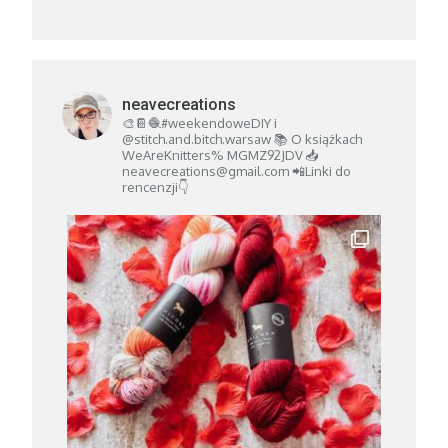
neavecreations
🎨📔🧶#weekendoweDIY i
@stitch.and.bitch.warsaw
📚 O książkach
WeAreKnitters% MGMZ92JDV
📥
neavecreations@gmail.com
📲Linki do
rencenzji👇