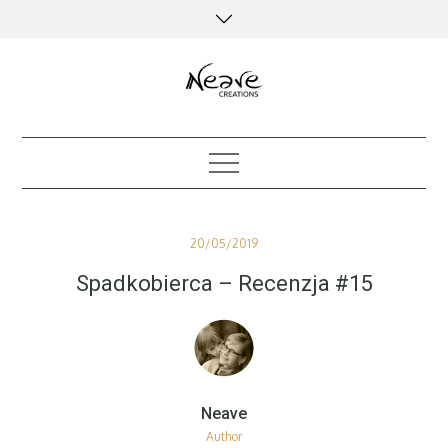
Skip
to
content
creative kind of life
Posted
20/05/2019
on
Spadkobierca – Recenzja #15
Author