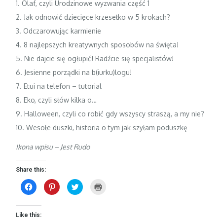
1.
Olaf, czyli Urodzinowe wyzwania część 1
2.
Jak odnowić dziecięce krzesełko w 5 krokach?
3.
Odczarowując karmienie
4.
8 najlepszych kreatywnych sposobów na święta!
5.
Nie dajcie się ogłupić! Radźcie się specjalistów!
6.
Jesienne porządki na b(iurku)logu!
7.
Etui na telefon – tutorial
8.
Eko, czyli słów kilka o…
9.
Halloween, czyli co robić gdy wszyscy straszą, a my nie?
10.
Wesołe duszki, historia o tym jak szyłam poduszkę
Ikona wpisu –
Jest Rudo
Share this:
C
C
C
C
l
l
l
l
i
i
i
i
c
c
c
c
k
k
k
k
t
t
t
t
Like this:
o
o
o
o