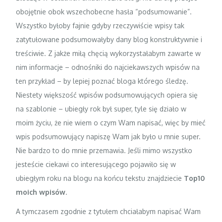
obojętnie obok wszechobecne hasła “podsumowanie”.
Wszystko byłoby fajnie gdyby rzeczywiście wpisy tak
zatytułowane podsumowałyby dany blog konstruktywnie i
treściwie. Z jakże miłą chęcią wykorzystałabym zawarte w
nim informacje – odnośniki do najciekawszych wpisów na
ten przykład – by lepiej poznać bloga którego śledzę.
Niestety większość wpisów podsumowujących opiera się
na szablonie – ubiegły rok był super, tyle się działo w
moim życiu, że nie wiem o czym Wam napisać, więc by mieć
wpis podsumowujący napiszę Wam jak było u mnie super.
Nie bardzo to do mnie przemawia. Jeśli mimo wszystko
jesteście ciekawi co interesującego pojawiło się w
ubiegłym roku na blogu na końcu tekstu znajdziecie
Top10
moich wpisów
.
A tymczasem zgodnie z tytułem chciałabym napisać Wam