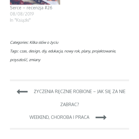
Serce – recenzja #26
08/08/2019
In "Książki"
Categories:
Kilka słów o życiu
Tags:
czas
,
design
,
diy
,
edukacja
,
nowy rok
,
plany
,
projektowanie
,
przyszłość
,
zmiany
Nawigacja
ŻYCZENIA RĘCZNIE ROBIONE – JAK SIĘ ZA NIE
wpisu
ZABRAC?
WEEKEND, CHOROBA I PRACA