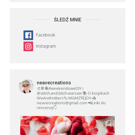
ŚLEDŹ MNIE
Facebook
Instagram
neavecreations
🎨📔🧶#weekendoweDIY i
@stitch.and.bitch.warsaw
📚 O książkach
WeAreKnitters% MGMZ92JDV
📥
neavecreations@gmail.com
📲Linki do
rencenzji👇