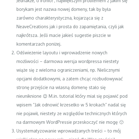
Jednakże, o ironio! , największym problemem z jakim się
borykam jest nazwa nowej domeny, tak by była
zarówno charakterystyczna, kojarząca się z
NeaveCreations jak i prosta do zapamiętania, czyli jak
najkrótsza. Jeśli macie jakieś sugestie piszcie w
komentarzach poniżej.
Odświeżenie layoutu i wprowadzenie nowych
możliwości – darmowa wersja wordpressa niestety
wiąże się z wieloma ograniczeniami, np. Nielicznymi
opcjami dodatkowymi, a zatem chcąc rozbudowywać
stronę przejście na własną domenę stało się
nieuniknione 😉 M.in. tutorial który miał się pojawić pod
wpisem
“Jak odnowić krzesełko w 5 krokach”
nadal się
nie pojawił, niestety ze względów technicznych których
na darmowym WordPressie przeskoczyć nie mogę 🙁
Usystematyzowanie wprowadzanych treści – to mój