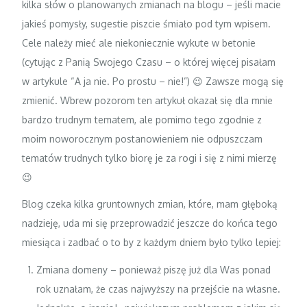
kilka słów o planowanych zmianach na blogu – jeśli macie
jakieś pomysły, sugestie piszcie śmiało pod tym wpisem.
Cele należy mieć ale niekoniecznie wykute w betonie
(cytując z Panią Swojego Czasu – o której więcej pisałam
w artykule
“A ja nie. Po prostu – nie!”
) 😉 Zawsze mogą się
zmienić. Wbrew pozorom ten artykuł okazał się dla mnie
bardzo trudnym tematem, ale pomimo tego zgodnie z
moim noworocznym postanowieniem nie odpuszczam
tematów trudnych tylko biorę je za rogi i się z nimi mierzę
😉
Blog czeka kilka gruntownych zmian, które, mam głęboką
nadzieję, uda mi się przeprowadzić jeszcze do końca tego
miesiąca i zadbać o to by z każdym dniem było tylko lepiej:
Zmiana domeny – ponieważ piszę już dla Was ponad
rok uznałam, że czas najwyższy na przejście na własne.