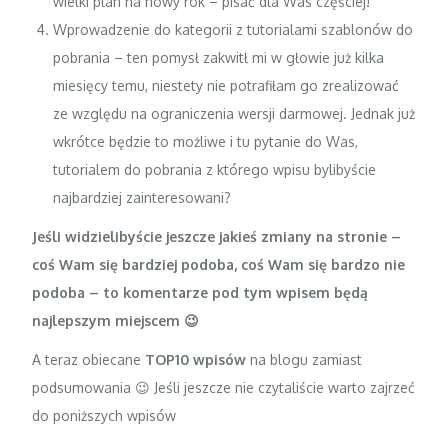
wielki plan na nowy rok – pisać dla Was częściej!
Wprowadzenie do kategorii z tutorialami szablonów do
pobrania – ten pomysł zakwitł mi w głowie już kilka
miesięcy temu, niestety nie potrafiłam go zrealizować
ze względu na ograniczenia wersji darmowej. Jednak już
wkrótce będzie to możliwe i tu pytanie do Was,
tutorialem do pobrania z którego wpisu bylibyście
najbardziej zainteresowani?
Jeśli widzielibyście jeszcze jakieś zmiany na stronie –
coś Wam się bardziej podoba, coś Wam się bardzo nie
podoba – to komentarze pod tym wpisem będą
najlepszym miejscem 😉
A teraz obiecane
TOP10 wpisów
na blogu zamiast
podsumowania 😉 Jeśli jeszcze nie czytaliście warto zajrzeć
do poniższych wpisów