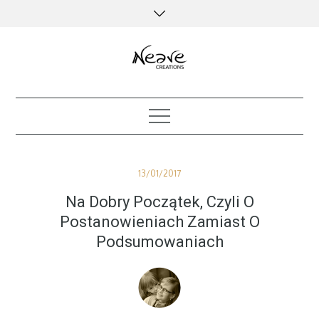
Skip
to
content
creative kind of life
Posted
13/01/2017
on
Na Dobry Początek, Czyli O
Postanowieniach Zamiast O
Podsumowaniach