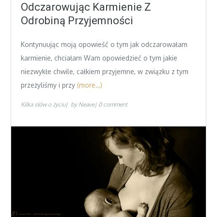
on
Odczarowując Karmienie Z
Odrobiną Przyjemności
Kontynuując moją opowieść o tym jak odczarowałam
karmienie, chciałam Wam opowiedzieć o tym jakie
niezwykłe chwile, całkiem przyjemne, w związku z tym
przeżyliśmy i przy
(more…)
Kilka słów o życiu
by
Neave
0 comment