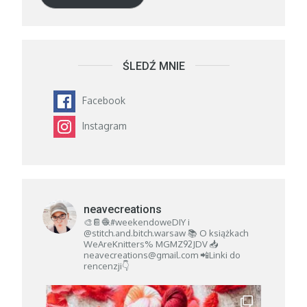
ŚLEDŹ MNIE
Facebook
Instagram
neavecreations
🎨📔🧶#weekendoweDIY i
@stitch.and.bitch.warsaw
📚 O książkach
WeAreKnitters% MGMZ92JDV
📥
neavecreations@gmail.com
📲Linki do
rencenzji👇