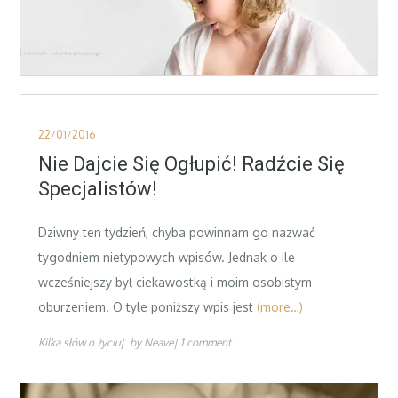
Posted
22/01/2016
on
Nie Dajcie Się Ogłupić! Radźcie Się
Specjalistów!
Dziwny ten tydzień, chyba powinnam go nazwać
tygodniem nietypowych wpisów. Jednak o ile
wcześniejszy był ciekawostką i moim osobistym
oburzeniem. O tyle poniższy wpis jest
(more…)
Kilka słów o życiu
by
Neave
1 comment