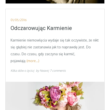
Posted
01/05/2016
on
Odczarowując Karmienie
Karmienie niemowlęcia wydaje się tak oczywiste, że nikt
się głębiej nie zastanawia jak to naprawdę jest. Do
czasu. Do czasu, gdy zaczyna się karmić,
pojawiają
(more…)
Kilka słów o życiu
by
Neave
7 comments