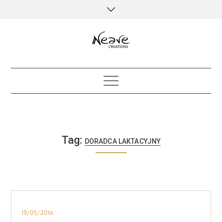
Skip
to
content
creative kind of life
Tag:
DORADCA LAKTACYJNY
Posted
19/05/2016