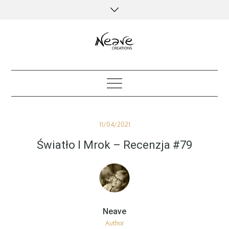
Skip
to
content
creative kind of life
Posted
11/04/2021
on
Światło I Mrok – Recenzja #79
Author