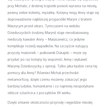
przy Michale, z drobnej trzpiotki powoli wyrasta na młodą,
pewną siebie kobietę, mężatkę. Kolejną misją Anny staje się
doprowadzenie najbliższej przyjaciółki Maryni z bratem
Maurycym przed ołtarz. Tymczasem na widoku
Dzieduszyckich (rodziny Maryni) staje nieodżałowany,
niedoszły kawaler Anny – Małaszewicz, co jedynie
komplikuje rozwój wypadków. Na szczęście irytujący
przyszły małżonek – pułkownik Dukajski – może się
przydać po raz kolejny by wspomóc Annę i wybawić
Marynię Dzieduszycką z opresji. Tylko jaka będzie cena tej
pomocy dla Anny? Również Michał przechodzi
metamorfozę, dzięki czemu możemy zobaczyć jego
bardziej ludzkie, humanitarne i co najmniej niespotykane
oblicze szlachcica z początków XX wieku.
Dzięki zmianie okoliczności przyrody i wyjeździe młodej