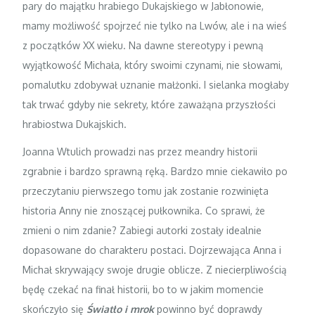
pary do majątku hrabiego Dukajskiego w Jabłonowie,
mamy możliwość spojrzeć nie tylko na Lwów, ale i na wieś
z początków XX wieku. Na dawne stereotypy i pewną
wyjątkowość Michała, który swoimi czynami, nie słowami,
pomalutku zdobywał uznanie małżonki. I sielanka mogłaby
tak trwać gdyby nie sekrety, które zaważąna przyszłości
hrabiostwa Dukajskich.
Joanna Wtulich prowadzi nas przez meandry historii
zgrabnie i bardzo sprawną ręką. Bardzo mnie ciekawiło po
przeczytaniu pierwszego tomu jak zostanie rozwinięta
historia Anny nie znoszącej pułkownika. Co sprawi, że
zmieni o nim zdanie? Zabiegi autorki zostały idealnie
dopasowane do charakteru postaci. Dojrzewająca Anna i
Michał skrywający swoje drugie oblicze. Z niecierpliwością
będę czekać na finał historii, bo to w jakim momencie
skończyło się
Światło i mrok
powinno być doprawdy