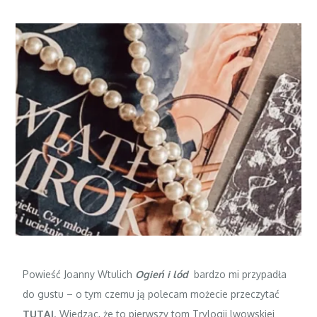
Powieść Joanny Wtulich
Ogień i lód
bardzo mi przypadła
do gustu – o tym czemu ją polecam możecie przeczytać
TUTAJ
. Wiedząc, że to pierwszy tom Trylogii lwowskiej