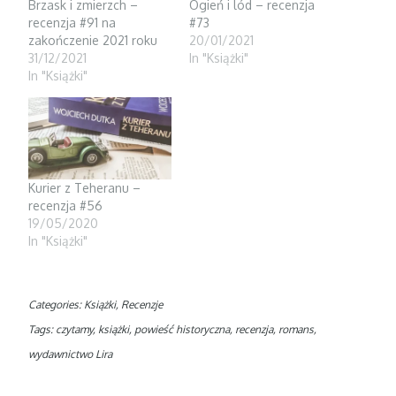
Brzask i zmierzch –
Ogień i lód – recenzja
n
n
e
e
n
w
recenzja #91 na
#73
w
e
w
w
w
i
zakończenie 2021 roku
20/01/2021
i
w
n
31/12/2021
In "Książki"
n
i
d
d
n
o
In "Książki"
o
d
w
w
o
)
)
w
)
Kurier z Teheranu –
recenzja #56
19/05/2020
In "Książki"
Categories:
Książki
,
Recenzje
Tags:
czytamy
,
książki
,
powieść historyczna
,
recenzja
,
romans
,
wydawnictwo Lira