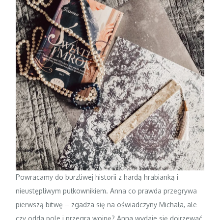
Powracamy do burzliwej historii z hardą hrabianką i
nieustępliwym pułkownikiem. Anna co prawda przegrywa
pierwszą bitwę – zgadza się na oświadczyny Michała, ale
czy odda pole i przegra wojnę? Anna wydaje się dojrzewać