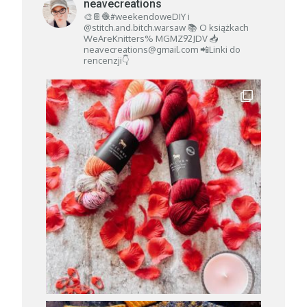
neavecreations
🎨📔🧶#weekendoweDIY i
@stitch.and.bitch.warsaw
📚 O książkach
WeAreKnitters% MGMZ92JDV
📥
neavecreations@gmail.com
📲Linki do
rencenzji👇