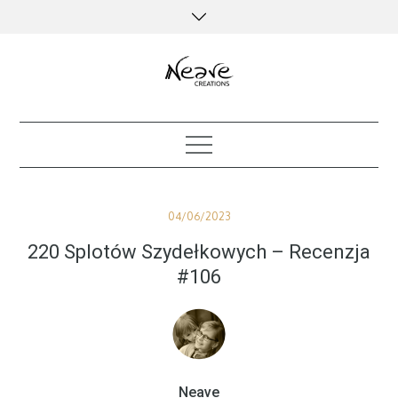
Skip
to
content
creative kind of life
Posted
04/06/2023
on
220 Splotów Szydełkowych – Recenzja
#106