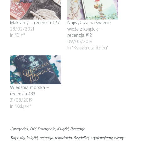
p
O
e
i
e
p
n
n
n
e
s
d
s
n
i
o
i
s
n
w
n
i
n
)
Makramy – recenzja #77
Najwyższa na świecie
n
n
e
e
n
w
28/02/2021
wieża z książek –
w
e
w
w
w
i
In "DIY"
recenzja #12
i
w
n
09/05/2019
n
i
d
d
n
o
In "Książki dla dzieci"
o
d
w
w
o
)
)
w
)
Wiedźma morska –
recenzja #33
31/08/2019
In "Książki"
Categories:
DIY
,
Dzierganie
,
Książki
,
Recenzje
Tags:
diy
,
książki
,
recenzja
,
rękodzieło
,
Szydełko
,
szydełkujemy
,
wzory