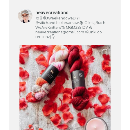
neavecreations
🎨📔🧶#weekendoweDIY i
@stitch.and.bitch.warsaw
📚 O książkach
WeAreKnitters% MGMZ92JDV
📥
neavecreations@gmail.com
📲Linki do
rencenzji👇