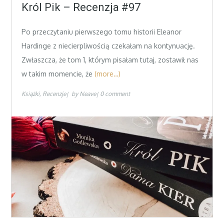
on
Król Pik – Recenzja #97
Po przeczytaniu pierwszego tomu historii Eleanor
Hardinge z niecierpliwością czekałam na kontynuację.
Zwłaszcza, że tom 1, którym pisałam tutaj, zostawił nas
w takim momencie, że
(more…)
Książki
Recenzje
by
Neave
0 comment