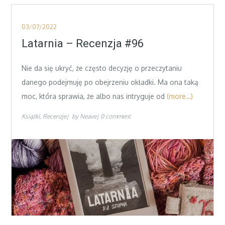
Posted
03/07/2022
on
Latarnia – Recenzja #96
Nie da się ukryć, że często decyzję o przeczytaniu
danego podejmuję po obejrzeniu okładki. Ma ona taką
moc, która sprawia, że albo nas intryguje od
(more…)
Książki
Recenzje
by
Neave
0 comment