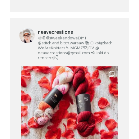
neavecreations
🎨📔🧶#weekendoweDIY i
@stitch.and.bitch.warsaw
📚 O książkach
WeAreKnitters% MGMZ92JDV
📥
neavecreations@gmail.com
📲Linki do
rencenzji👇