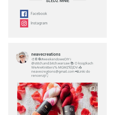
ŚLEDŹ MNIE
Facebook
Instagram
neavecreations
🎨📔🧶#weekendoweDIY i
@stitch.and.bitch.warsaw
📚 O książkach
WeAreKnitters% MGMZ92JDV
📥
neavecreations@gmail.com
📲Linki do
rencenzji👇