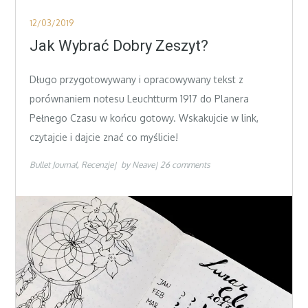
Posted
12/03/2019
on
Jak Wybrać Dobry Zeszyt?
Długo przygotowywany i opracowywany tekst z
porównaniem notesu Leuchtturm 1917 do Planera
Pełnego Czasu w końcu gotowy. Wskakujcie w link,
czytajcie i dajcie znać co myślicie!
Bullet Journal
Recenzje
by
Neave
26 comments