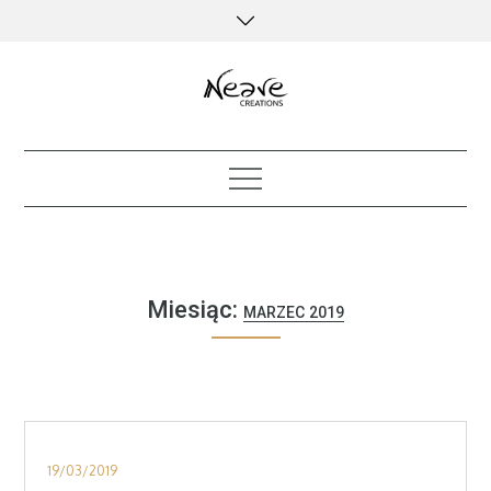
Skip
to
content
creative kind of life
Miesiąc:
MARZEC 2019
Posted
19/03/2019