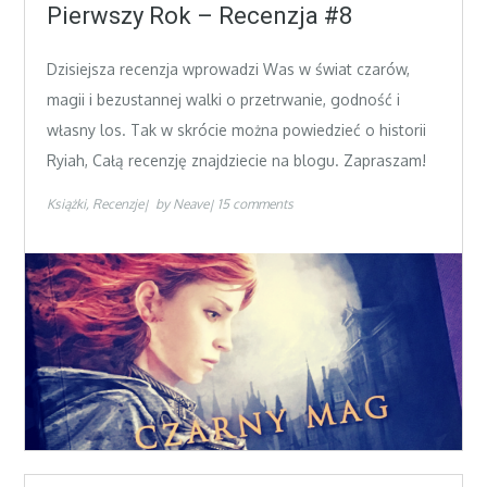
on
Pierwszy Rok – Recenzja #8
Dzisiejsza recenzja wprowadzi Was w świat czarów,
magii i bezustannej walki o przetrwanie, godność i
własny los. Tak w skrócie można powiedzieć o historii
Ryiah, Całą recenzję znajdziecie na blogu. Zapraszam!
Książki
Recenzje
by
Neave
15 comments