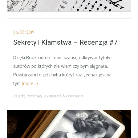
Posted
06/03/2019
on
Sekrety I Kłamstwa – Recenzja #7
Dzięki Booktourom mam szansę odkrywać tytuły i
autorów po których nie wiem czy bym sięgnęła.
Powtarzam to już chyba któryś raz. Jednak jest w
tym
(more…)
Książki
Recenzje
by
Neave
21 comments