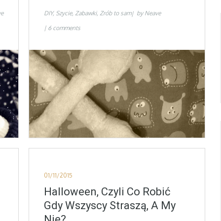
ve
DIY
Szycie
Zabawki
Zrób to sam
by
Neave
6 comments
Posted
01/11/2015
on
Halloween, Czyli Co Robić
Gdy Wszyscy Straszą, A My
Nie?