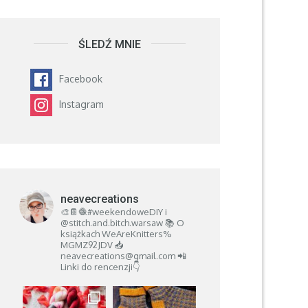
ŚLEDŹ MNIE
Facebook
Instagram
neavecreations
🎨📔🧶#weekendoweDIY i
@stitch.and.bitch.warsaw
📚 O
książkach
WeAreKnitters%
MGMZ92JDV
📥
neavecreations@gmail.com
📲
Linki do rencenzji👇