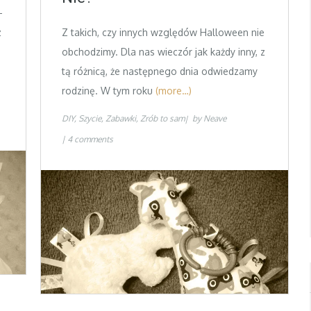
–
z
Z takich, czy innych względów Halloween nie
obchodzimy. Dla nas wieczór jak każdy inny, z
tą różnicą, że następnego dnia odwiedzamy
rodzinę. W tym roku
(more…)
DIY
Szycie
Zabawki
Zrób to sam
by
Neave
4 comments