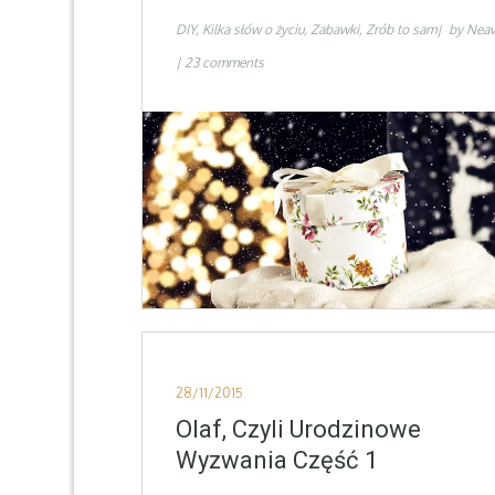
DIY
Kilka słów o życiu
Zabawki
Zrób to sam
by
Nea
23 comments
Posted
28/11/2015
on
Olaf, Czyli Urodzinowe
Wyzwania Część 1