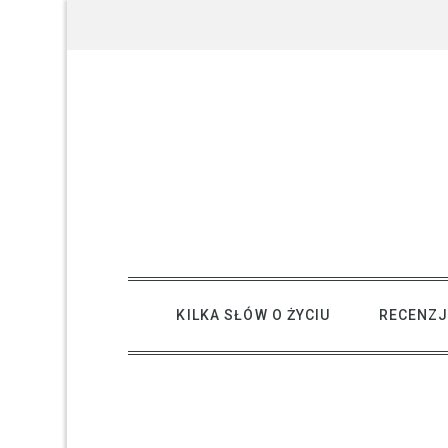
Skip
to
content
creative kind of life
KILKA SŁÓW O ŻYCIU
RECENZJ