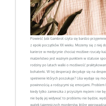
Powieść Julii Gambrot czyta się bardzo przyjemn
z epoki początków XX wieku. Możemy się z niej d
karierze w medycynie chociaż możliwe rzucały każ
małżeństwo jest ważnym punktem w statusie społ
rodziny po latach walki o możliwość praktykowa
bohaterki. W tej desperacji decyduje się na despe
spełnienie których poszukuje? Lilia wydaje się 
powinnością a rodzącymi się emocjami. Problem He
kiedy tylko zamieszka z przyszłym mężem i nie bę
nie będę jej widywać to problemu nie będzie, wyda
wątek tajemniczych morderstw, które wprowadzaj