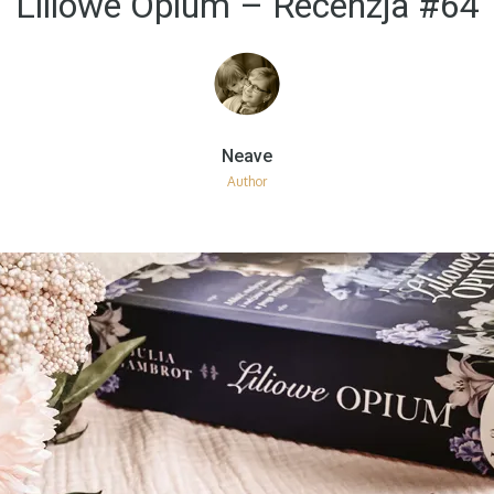
Liliowe Opium – Recenzja #64
Author