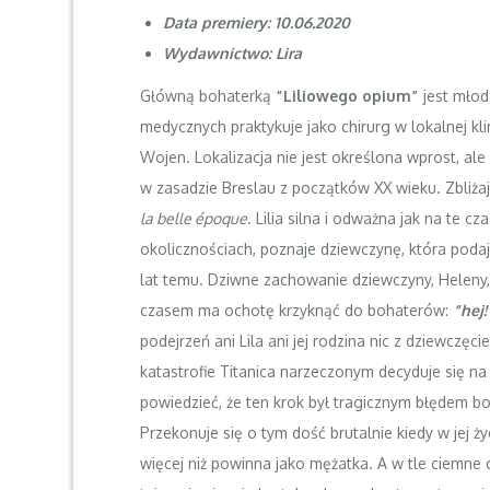
Data premiery: 10.06.2020
Wydawnictwo: Lira
Główną bohaterką
“Liliowego opium”
jest młoda
medycznych praktykuje jako chirurg w lokalnej kli
Wojen. Lokalizacja nie jest określona wprost, ale
w zasadzie Breslau z początków XX wieku. Zbliżaj
la belle époque
. Lilia silna i odważna jak na te 
okolicznościach, poznaje dziewczynę, która podaje 
lat temu. Dziwne zachowanie dziewczyny, Heleny, 
czasem ma ochotę krzyknąć do bohaterów:
“hej!
podejrzeń ani Lila ani jej rodzina nic z dziewczęc
katastrofie Titanica narzeczonym decyduje się n
powiedzieć, że ten krok był tragicznym błędem bo
Przekonuje się o tym dość brutalnie kiedy w jej 
więcej niż powinna jako mężatka. A w tle ciemne 