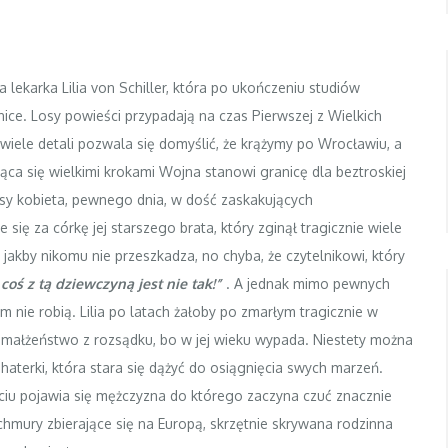
 lekarka Lilia von Schiller, która po ukończeniu studiów
nice. Losy powieści przypadają na czas Pierwszej z Wielkich
 wiele detali pozwala się domyślić, że krążymy po Wrocławiu, a
ąca się wielkimi krokami Wojna stanowi granicę dla beztroskiej
czasy kobieta, pewnego dnia, w dość zaskakujących
się za córkę jej starszego brata, który zginął tragicznie wiele
jakby nikomu nie przeszkadza, no chyba, że czytelnikowi, który
 coś z tą dziewczyną jest nie tak!”
. A jednak mimo pewnych
iem nie robią. Lilia po latach żałoby po zmarłym tragicznie w
a małżeństwo z rozsądku, bo w jej wieku wypada. Niestety można
haterki, która stara się dążyć do osiągnięcia swych marzeń.
życiu pojawia się mężczyzna do którego zaczyna czuć znacznie
chmury zbierające się na Europą, skrzętnie skrywana rodzinna