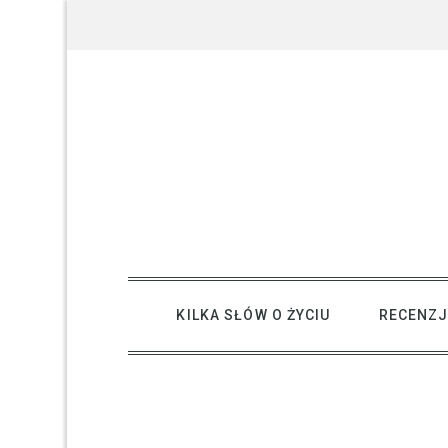
Skip
to
content
creative kind of life
KILKA SŁÓW O ŻYCIU
RECENZJ