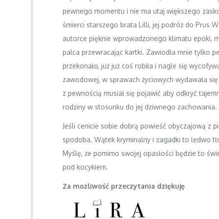
pewnego momentu i nie ma utaj większego zaskoc
śmierci starszego brata Lilli, jej podróż do Prus
autorce pięknie wprowadzonego klimatu epoki, m
palca przewracając kartki. Zawiodła mnie tylko pe
przekonało, już już coś robiła i nagle się wycofy
zawodowej, w sprawach życiowych wydawała się 
z pewnością musiał się pojawić aby odkryć tajem
rodziny w stosunku do jej dziwnego zachowania.
Jeśli cenicie sobie dobrą powieść obyczajową z 
spodoba. Wątek kryminalny i zagadki to ledwo tł
Myślę, że pomimo swojej opasłości będzie to świe
pod kocykiem.
Za możliwość przeczytania dziękuję