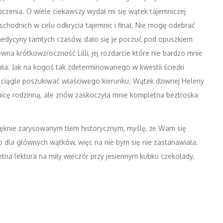
zenia. O wiele ciekawszy wydał mi się wątek tajemniczej
 Wschodnich w celu odkrycia tajemnic i finał. Nie mogę odebrać
edycyny tamtych czasów, dało się je poczuć pod opuszkiem
wna krótkowzroczność Lilli, jej rozdarcie które nie bardzo mnie
wała. Jak na kogoś tak zdeterminowanego w kwestii ścieżki
ciągle poszukiwać właściwego kierunku. Wątek dziwnej Heleny
nicę rodzinną, ale znów zaskoczyła mnie kompletna beztroska
pięknie zarysowanym tłem historycznym, myślę, że Wam się
o dla głównych wątków, więc na nie bym się nie zastanawiała.
tna lektura na miły wieczór przy jesiennym kubku czekolady,