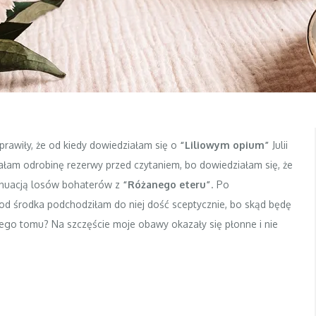
prawiły, że od kiedy dowiedziałam się o
“Liliowym opium”
Julii
łam odrobinę rezerwy przed czytaniem, bo dowiedziałam się, że
ontynuacją losów bohaterów z
“Różanego eteru”
. Po
 od środka podchodziłam do niej dość sceptycznie, bo skąd będę
zego tomu? Na szczęście moje obawy okazały się płonne i nie