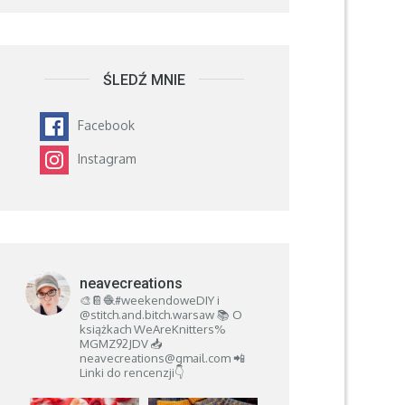
ŚLEDŹ MNIE
Facebook
Instagram
neavecreations
🎨📔🧶#weekendoweDIY i
@stitch.and.bitch.warsaw
📚 O
książkach
WeAreKnitters%
MGMZ92JDV
📥
neavecreations@gmail.com
📲
Linki do rencenzji👇