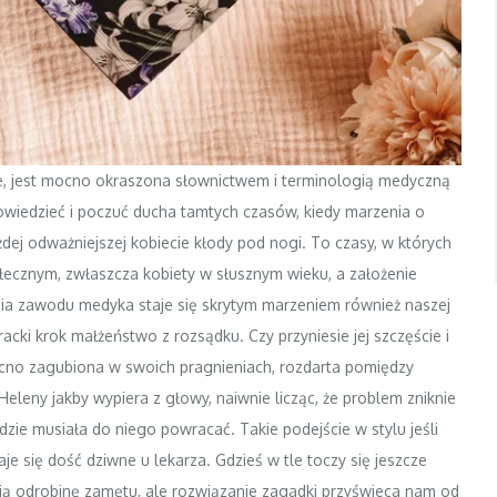
ie, jest mocno okraszona słownictwem i terminologią medyczną
owiedzieć i poczuć ducha tamtych czasów, kiedy marzenia o
dej odważniejszej kobiecie kłody pod nogi. To czasy, w których
ecznym, zwłaszcza kobiety w słusznym wieku, a założenie
nia zawodu medyka staje się skrytym marzeniem również naszej
racki krok małżeństwo z rozsądku. Czy przyniesie jej szczęście i
mocno zagubiona w swoich pragnieniach, rozdarta pomiędzy
leny jakby wypiera z głowy, naiwnie licząc, że problem zniknie
dzie musiała do niego powracać. Takie podejście w stylu jeśli
je się dość dziwne u lekarza. Gdzieś w tle toczy się jeszcze
ą odrobinę zamętu, ale rozwiązanie zagadki przyświeca nam od