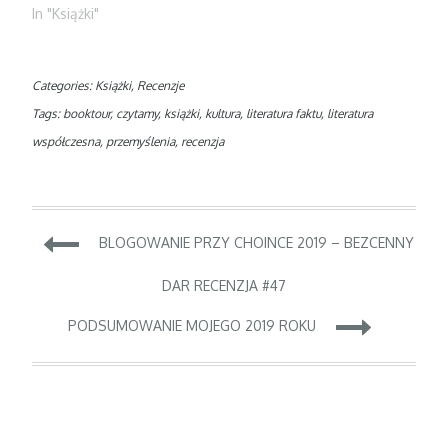
In "Książki"
Categories:
Książki
,
Recenzje
Tags:
booktour
,
czytamy
,
książki
,
kultura
,
literatura faktu
,
literatura
współczesna
,
przemyślenia
,
recenzja
Nawigacja
BLOGOWANIE PRZY CHOINCE 2019 – BEZCENNY
wpisu
DAR RECENZJA #47
PODSUMOWANIE MOJEGO 2019 ROKU