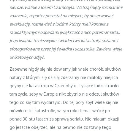
nierozerwalnie z losem Czarnobyla. Wstrząśnięty rozmiarami
zdarzenia, reporter pozostał na miejscu, by obserwować
ewakuację, rozmawiać z ludźmi, którzy mieli kontakt z
radioaktywnymi odpadami (większość z nich potem zmarła).
Jego książka to niezwykłe świadectwo katastrofy, spisane i
sfotografowane przez jej świadka i uczestnika. Zawiera wiele
unikatowych zdjęć.
Zapewne nigdy się nie dowiemy jak wiele chorób, skutków
natury z którymi się dzisiaj zderzamy nie miałoby miejsca
gdyby nie katastrofa w Czarnobylu. Tysiące ludzi straciło
tam życie, żeby w Europie nikt zbytnio nie odczuł skutków
tego co się tam wydarzyło. Do tej pory zbyt wiele się nie
mówiło o tej katastrofie, w tym roku temat wrócił po
ponad 30-stu latach za sprawą serialu. Nie miałam okazji
go jeszcze obejrzeć, ale na pewno nie zostawię tego