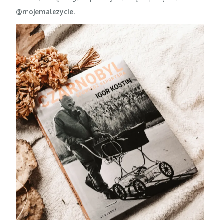
@mojemalezycie
.