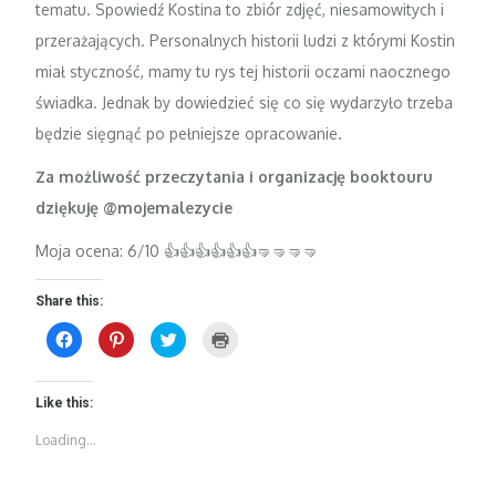
tematu. Spowiedź Kostina to zbiór zdjęć, niesamowitych i
przerażających. Personalnych historii ludzi z którymi Kostin
miał styczność, mamy tu rys tej historii oczami naocznego
świadka. Jednak by dowiedzieć się co się wydarzyło trzeba
będzie sięgnąć po pełniejsze opracowanie.
Za możliwość przeczytania i organizację booktouru
dziękuję @mojemalezycie
Moja ocena: 6/10 👍👍👍👍👍👍🤜🤜🤜🤜
Share this:
C
C
C
C
l
l
l
l
i
i
i
i
c
c
c
c
k
k
k
k
t
t
t
t
Like this:
o
o
o
o
s
s
s
p
Loading...
h
h
h
r
a
a
a
i
r
r
r
n
e
e
e
t
o
o
o
(