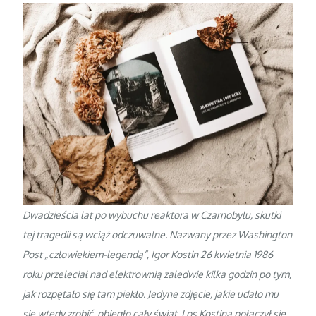
Dwadzieścia lat po wybuchu reaktora w Czarnobylu, skutki
tej tragedii są wciąż odczuwalne. Nazwany przez Washington
Post „człowiekiem-legendą”, Igor Kostin 26 kwietnia 1986
roku przeleciał nad elektrownią zaledwie kilka godzin po tym,
jak rozpętało się tam piekło. Jedyne zdjęcie, jakie udało mu
się wtedy zrobić, obiegło cały świat. Los Kostina połączył się