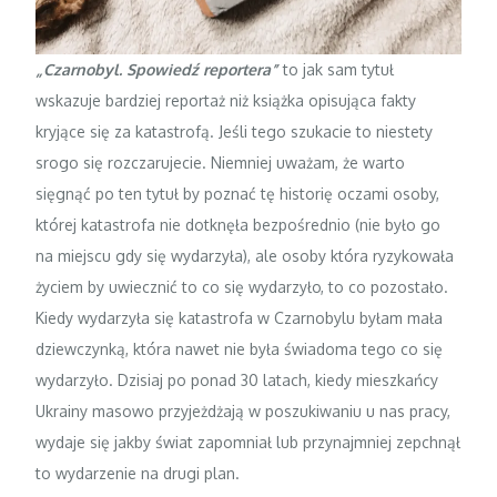
„Czarnobyl. Spowiedź reportera”
to jak sam tytuł
wskazuje bardziej reportaż niż książka opisująca fakty
kryjące się za katastrofą. Jeśli tego szukacie to niestety
srogo się rozczarujecie. Niemniej uważam, że warto
sięgnąć po ten tytuł by poznać tę historię oczami osoby,
której katastrofa nie dotknęła bezpośrednio (nie było go
na miejscu gdy się wydarzyła), ale osoby która ryzykowała
życiem by uwiecznić to co się wydarzyło, to co pozostało.
Kiedy wydarzyła się katastrofa w Czarnobylu byłam mała
dziewczynką, która nawet nie była świadoma tego co się
wydarzyło. Dzisiaj po ponad 30 latach, kiedy mieszkańcy
Ukrainy masowo przyjeżdżają w poszukiwaniu u nas pracy,
wydaje się jakby świat zapomniał lub przynajmniej zepchnął
to wydarzenie na drugi plan.