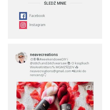
ŚLEDŹ MNIE
Facebook
Instagram
neavecreations
🎨📔🧶#weekendoweDIY i
@stitch.and.bitch.warsaw
📚 O książkach
WeAreKnitters% MGMZ92JDV
📥
neavecreations@gmail.com
📲Linki do
rencenzji👇