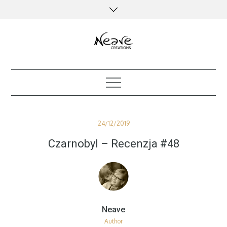
Skip
to
content
creative kind of life
Posted
24/12/2019
on
Czarnobyl – Recenzja #48
Author