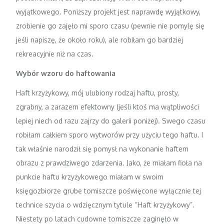
wyjątkowego. Poniższy projekt jest naprawdę wyjątkowy,
zrobienie go zajęło mi sporo czasu (pewnie nie pomylę się
jeśli napiszę, że około roku), ale robiłam go bardziej
rekreacyjnie niż na czas.
Wybór wzoru do haftowania
Haft krzyżykowy, mój ulubiony rodzaj haftu, prosty,
zgrabny, a zarazem efektowny (jeśli ktoś ma wątpliwości
lepiej niech od razu zajrzy do galerii poniżej). Swego czasu
robiłam całkiem sporo wytworów przy użyciu tego haftu. I
tak właśnie narodził się pomysł na wykonanie haftem
obrazu z prawdziwego zdarzenia. Jako, że miałam fioła na
punkcie haftu krzyżykowego miałam w swoim
księgozbiorze grube tomiszcze poświęcone wyłącznie tej
technice szycia o wdzięcznym tytule “Haft krzyżykowy”.
Niestety po latach cudowne tomiszcze zaginęło w