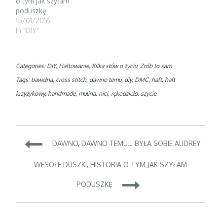
o tym jak szyłam
poduszkę
15/01/2016
In "DIY"
Categories:
DIY
,
Haftowanie
,
Kilka słów o życiu
,
Zrób to sam
Tags:
bawełna
,
cross stitch
,
dawno temu
,
diy
,
DMC
,
haft
,
haft
krzyżykowy
,
handmade
,
mulina
,
nici
,
rękodzieło
,
szycie
Nawigacja
DAWNO, DAWNO TEMU… BYŁA SOBIE AUDREY
wpisu
WESOŁE DUSZKI, HISTORIA O TYM JAK SZYŁAM
PODUSZKĘ