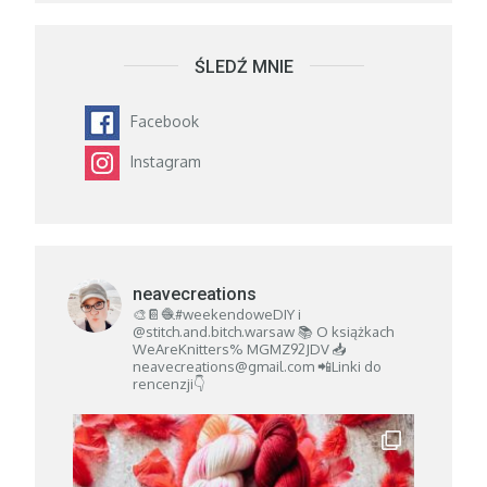
ŚLEDŹ MNIE
Facebook
Instagram
neavecreations
🎨📔🧶#weekendoweDIY i
@stitch.and.bitch.warsaw
📚 O książkach
WeAreKnitters% MGMZ92JDV
📥
neavecreations@gmail.com
📲Linki do
rencenzji👇