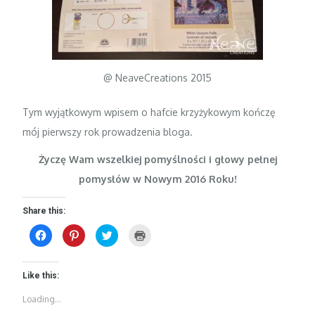
@ NeaveCreations 2015
Tym wyjątkowym wpisem o hafcie krzyżykowym kończę
mój pierwszy rok prowadzenia bloga.
Życzę Wam wszelkiej pomyślności i głowy pełnej
pomysłów w Nowym 2016 Roku!
Share this:
C
C
C
C
l
l
l
l
i
i
i
i
c
c
c
c
k
k
k
k
t
t
t
t
Like this:
o
o
o
o
s
s
s
p
Loading...
h
h
h
r
a
a
a
i