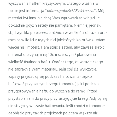
wyszywania haftem krzyżykowym. Dlatego właśnie w
opisie jest informacja “
płótno grubości 28 nici na cal
“. Mój
materiał był inny, nie chcę Was wprowadzać w błąd ile
dokładnie gdyż niestety nie pamiętam. Niemniej jednak,
stąd wynikła po pierwsze różnica w wielkości obrazka oraz
różnica w ilości zużytych nici (niektórych kolorów zużyłam
więcej niż 1 motek). Pamiętajcie zatem, aby zawsze skroić
materiał o przynajmniej 10cm szerszy niż planowana
wielkość finalnego haftu. Oprócz tego, że w razie czego
nie zabraknie Wam materiału, jeśli coś źle wyliczycie,
zapasy przydadzą się podczas haftowania (ciężko
haftować przy samym brzegu tamborka) jak i podczas
przygotowywania haftu do włożenia do ramki. Przed
przystąpieniem do pracy przyfastrygujcie brzegi Aidy by się
nie strzępiły w czasie haftowania. Jeśli chodzi o tamborek
osobiście przy takich projektach polecam większy niż