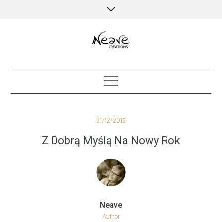
Skip
to
content
creative kind of life
Posted
31/12/2015
on
Z Dobrą Myślą Na Nowy Rok
Author