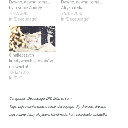
Dawno, dawno temu…
Dawno, dawno temu…
n
n
e
e
n
w
była sobie Audrey
Afryka dzika
w
e
w
w
w
i
18/12/2015
26/01/2016
i
w
n
In "Decoupage"
In "Decoupage"
n
i
d
d
n
o
o
d
w
w
o
)
)
w
)
8 najlepszych
kreatywnych sposobów
na święta!
10/12/2016
In "DIY"
Categories:
Decoupage
,
DIY
,
Zrób to sam
Tags:
bejcowanie
,
dawno temu
,
decoupage
,
diy
,
drewno
,
drewno
bejcowane
,
farby akrylowe
,
handmade
,
koń
,
rękodzieło
,
szkatułka