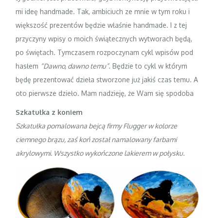
mi ideę handmade. Tak, ambiciuch ze mnie w tym roku i
większość prezentów będzie właśnie handmade.
I z tej
przyczyny wpisy o moich świątecznych wytworach będą,
po świętach. Tymczasem rozpoczynam cykl wpisów pod
hasłem
“Dawno, dawno temu”
. Będzie to cykl w którym
będę prezentować dzieła stworzone już jakiś czas temu. A
oto pierwsze dzieło. Mam nadzieję, że Wam się spodoba
Szkatułka z koniem
Szkatułka pomalowana bejcą firmy Flugger w kolorze
ciemnego brązu, zaś koń został namalowany farbami
akrylowymi. Wszystko wykończone lakierem w połysku.