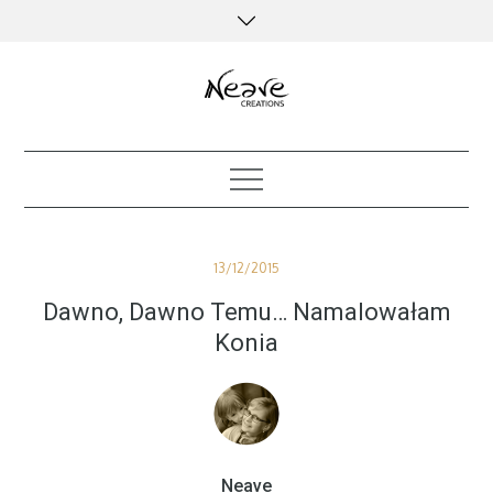
Skip
to
content
creative kind of life
Posted
13/12/2015
on
Dawno, Dawno Temu… Namalowałam
Konia