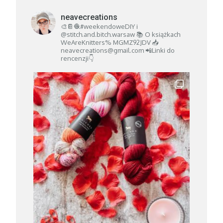
neavecreations
🎨📔🧶#weekendoweDIY i
@stitch.and.bitch.warsaw
📚 O książkach
WeAreKnitters% MGMZ92JDV
📥
neavecreations@gmail.com
📲Linki do
rencenzji👇