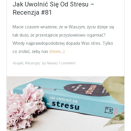
on
Jak Uwolnić Się Od Stresu –
Recenzja #81
Macie czasem wrażenie, że w Waszym, życiu dzieje się
tak dużo, że przestajecie przysłowiowo ogarniać?
Wtedy najprawdopodobniej dopada Was stres. Tylko
co zrobić, żeby nas
(more…)
Książki
Recenzje
by
Neave
1 comment