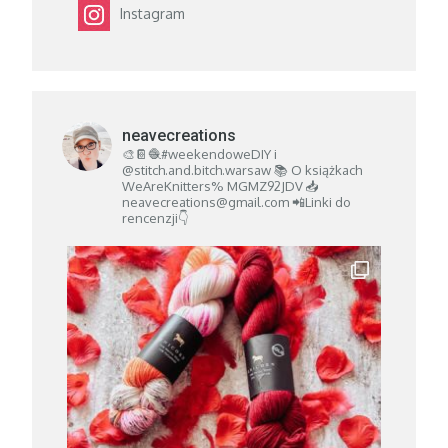
Instagram
neavecreations
🎨📔🧶#weekendoweDIY i
@stitch.and.bitch.warsaw
📚 O książkach
WeAreKnitters% MGMZ92JDV
📥
neavecreations@gmail.com
📲Linki do
rencenzji👇