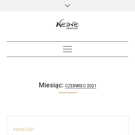
Skip
to
content
creative kind of life
Miesiąc:
CZERWIEC 2021
Posted
06/06/2021