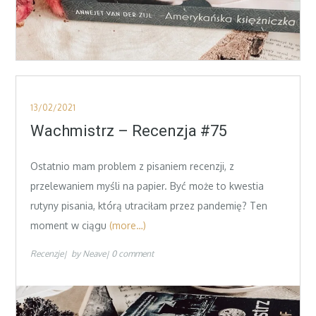
Posted
13/02/2021
on
Wachmistrz – Recenzja #75
Ostatnio mam problem z pisaniem recenzji, z
przelewaniem myśli na papier. Być może to kwestia
rutyny pisania, którą utraciłam przez pandemię? Ten
moment w ciągu
(more…)
Recenzje
by
Neave
0 comment