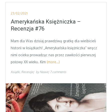
Posted
23/02/2021
on
Amerykańska Księżniczka –
Recenzja #76
Mam dla Was dzisiaj prawdziwą gratkę dla wielbicieli
historii w książkach! „Amerykańska księżniczka” wręcz
nimi ocieka prowadząc nas przez zawiłości pierwszej
połowy XX wieku. Kim
(more…)
Książki
Recenzje
by
Neave
7 comments