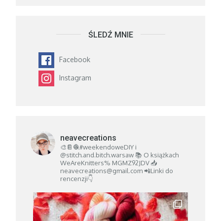
ŚLEDŹ MNIE
Facebook
Instagram
neavecreations
🎨📔🧶#weekendoweDIY i
@stitch.and.bitch.warsaw
📚 O książkach
WeAreKnitters% MGMZ92JDV
📥
neavecreations@gmail.com
📲Linki do
rencenzji👇