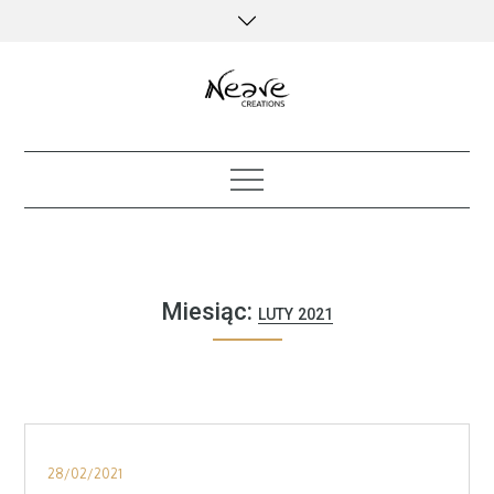
Skip
to
content
creative kind of life
Miesiąc:
LUTY 2021
Posted
28/02/2021