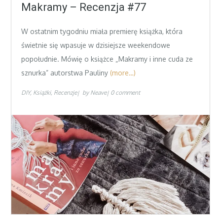
on
Makramy – Recenzja #77
W ostatnim tygodniu miała premierę książka, która
świetnie się wpasuje w dzisiejsze weekendowe
popołudnie. Mówię o książce „Makramy i inne cuda ze
sznurka” autorstwa Pauliny
(more…)
DIY
Książki
Recenzje
by
Neave
0 comment