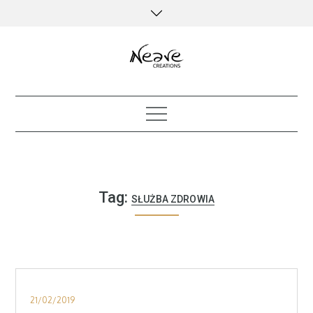
Skip
to
content
creative kind of life
Tag:
SŁUŻBA ZDROWIA
Posted
21/02/2019