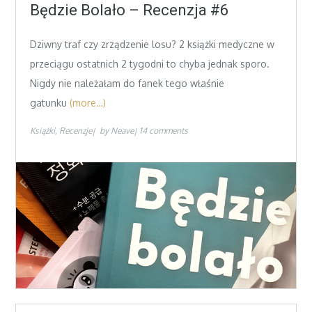
on
Będzie Bolało – Recenzja #6
Dziwny traf czy zrządzenie losu? 2 książki medyczne w
przeciągu ostatnich 2 tygodni to chyba jednak sporo.
Nigdy nie należałam do fanek tego właśnie
gatunku
(more…)
Książki
Recenzje
by
Neave
14 comments