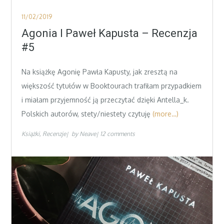
Posted
11/02/2019
on
Agonia I Paweł Kapusta – Recenzja
#5
Na książkę Agonię Pawła Kapusty, jak zresztą na
większość tytułów w Booktourach trafiłam przypadkiem
i miałam przyjemność ją przeczytać dzięki Antella_k.
Polskich autorów, stety/niestety czytuję
(more…)
Książki
Recenzje
by
Neave
12 comments