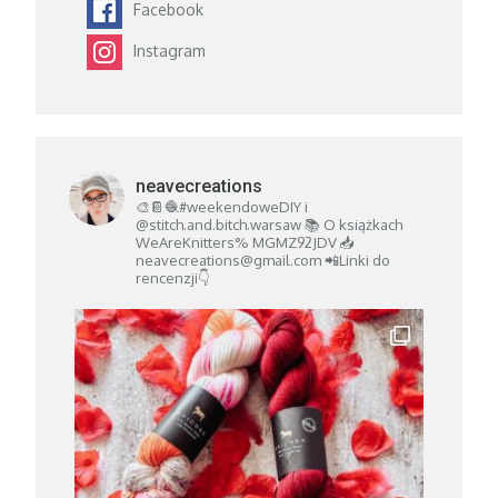
Facebook
Instagram
neavecreations
🎨📔🧶#weekendoweDIY i
@stitch.and.bitch.warsaw
📚 O książkach
WeAreKnitters% MGMZ92JDV
📥
neavecreations@gmail.com
📲Linki do
rencenzji👇