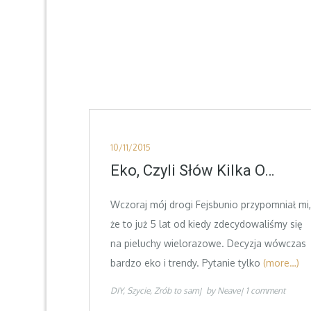
Posted
10/11/2015
on
Eko, Czyli Słów Kilka O…
Wczoraj mój drogi Fejsbunio przypomniał mi,
że to już 5 lat od kiedy zdecydowaliśmy się
na pieluchy wielorazowe. Decyzja wówczas
bardzo eko i trendy. Pytanie tylko
(more…)
DIY
Szycie
Zrób to sam
by
Neave
1 comment