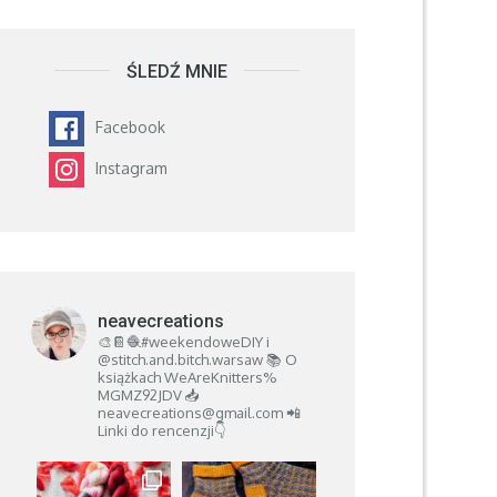
ŚLEDŹ MNIE
Facebook
Instagram
neavecreations
🎨📔🧶#weekendoweDIY i
@stitch.and.bitch.warsaw
📚 O
książkach
WeAreKnitters%
MGMZ92JDV
📥
neavecreations@gmail.com
📲
Linki do rencenzji👇