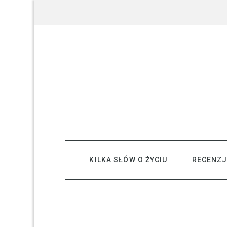
Skip
to
content
creative kind of life
KILKA SŁÓW O ŻYCIU
RECENZJ